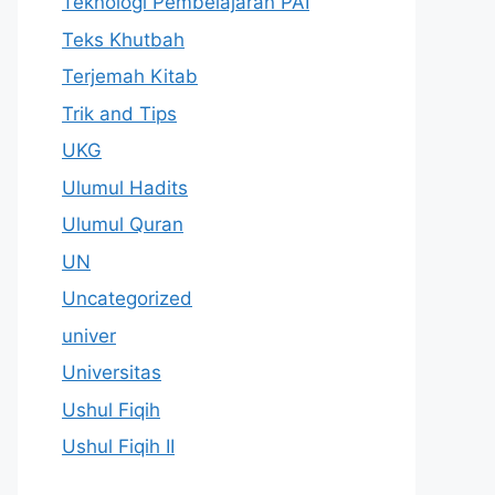
Teknologi Pembelajaran PAI
Teks Khutbah
Terjemah Kitab
Trik and Tips
UKG
Ulumul Hadits
Ulumul Quran
UN
Uncategorized
univer
Universitas
Ushul Fiqih
Ushul Fiqih II