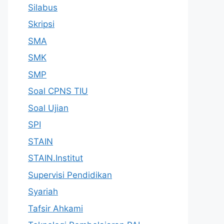
Silabus
Skripsi
SMA
SMK
SMP
Soal CPNS TIU
Soal Ujian
SPI
STAIN
STAIN.Institut
Supervisi Pendidikan
Syariah
Tafsir Ahkami