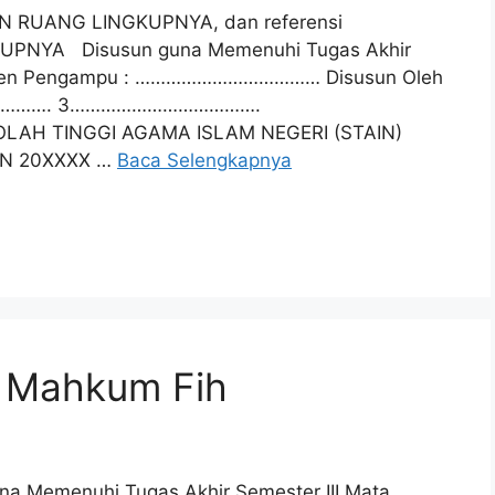
DAN RUANG LINGKUPNYA, dan referensi
UPNYA Disusun guna Memenuhi Tugas Akhir
 Dosen Pengampu : ……………………………… Disusun Oleh
…………. 3……………………………….
GGI AGAMA ISLAM NEGERI (STAIN)
UN 20XXXX …
Baca Selengkapnya
h Mahkum Fih
a Memenuhi Tugas Akhir Semester III Mata