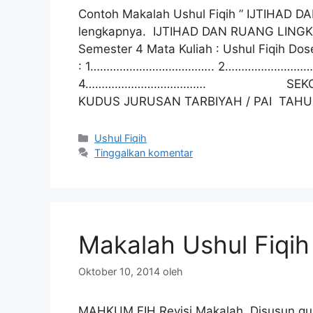
Contoh Makalah Ushul Fiqih ” IJTIHAD 
lengkapnya. IJTIHAD DAN RUANG LINGK
Semester 4 Mata Kuliah : Ushul Fiqih
: 1……………………………….. 2……………………
4………………………………. SEKOLAH TIN
KUDUS JURUSAN TARBIYAH / PAI TAH
Kategori
Ushul Fiqih
Tinggalkan komentar
Makalah Ushul Fiqi
Oktober 10, 2014
oleh
MAHKUM FIH Revisi Makalah Disusun gun