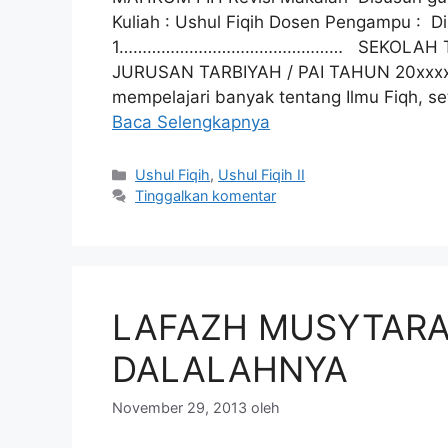
Kuliah : Ushul Fiqih Dosen Pengampu : D
1………………………………………… SEKOLAH TING
JURUSAN TARBIYAH / PAI TAHUN 20xxx
mempelajari banyak tentang Ilmu Fiqh, s
Baca Selengkapnya
Kategori
Ushul Fiqih
,
Ushul Fiqih II
Tinggalkan komentar
LAFAZH MUSYTARA
DALALAHNYA
November 29, 2013
oleh