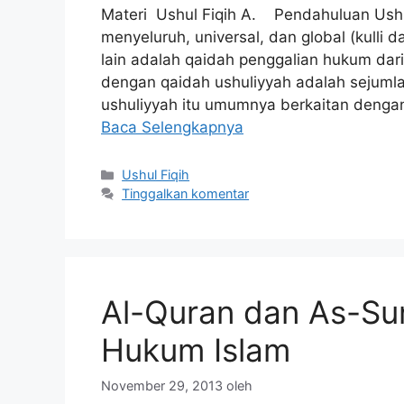
Materi Ushul Fiqih A. Pendahuluan Ushuli
menyeluruh, universal, dan global (kulli d
lain adalah qaidah penggalian hukum da
dengan qaidah ushuliyyah adalah sejuml
ushuliyyah itu umumnya berkaitan denga
Baca Selengkapnya
Kategori
Ushul Fiqih
Tinggalkan komentar
Al-Quran dan As-S
Hukum Islam
November 29, 2013
oleh