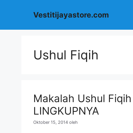
Langsung
ke
Vestitijayastore.com
isi
Ushul Fiqih
Makalah Ushul Fiqi
LINGKUPNYA
Oktober 15, 2014
oleh