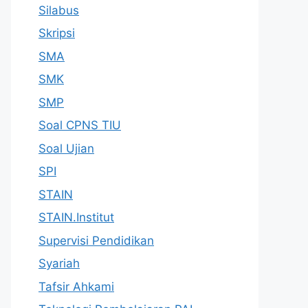
Silabus
Skripsi
SMA
SMK
SMP
Soal CPNS TIU
Soal Ujian
SPI
STAIN
STAIN.Institut
Supervisi Pendidikan
Syariah
Tafsir Ahkami