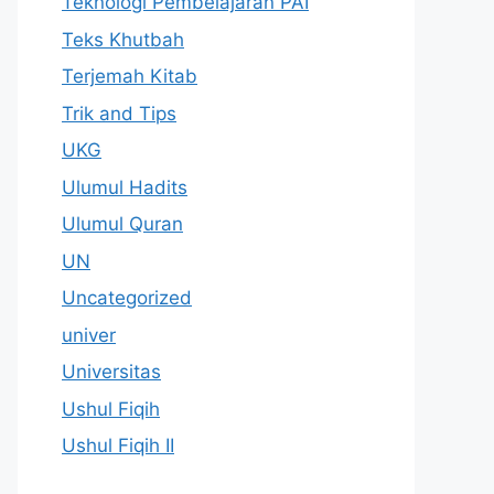
Teknologi Pembelajaran PAI
Teks Khutbah
Terjemah Kitab
Trik and Tips
UKG
Ulumul Hadits
Ulumul Quran
UN
Uncategorized
univer
Universitas
Ushul Fiqih
Ushul Fiqih II