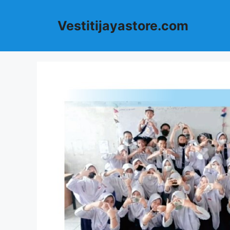
Langsung
ke
Vestitijayastore.com
isi