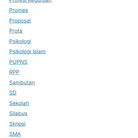
Promes
Proposal
Prota
Psikologi
Psikologi Islam
PUPNS
RPP
Sambutan
SD
Sekolah
Silabus
Skripsi
SMA