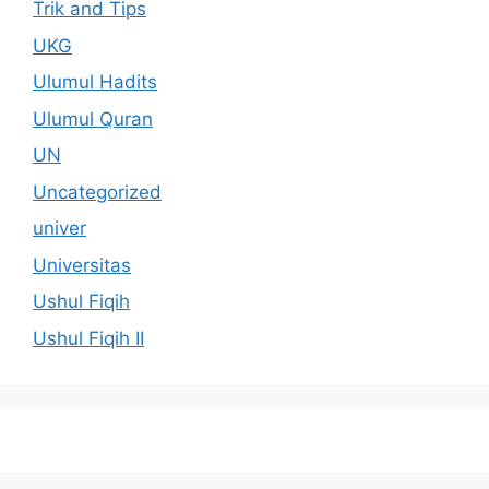
Trik and Tips
UKG
Ulumul Hadits
Ulumul Quran
UN
Uncategorized
univer
Universitas
Ushul Fiqih
Ushul Fiqih II