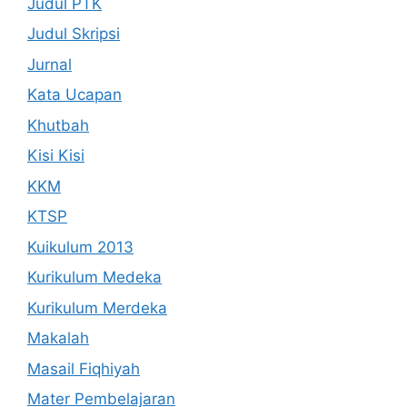
Judul PTK
Judul Skripsi
Jurnal
Kata Ucapan
Khutbah
Kisi Kisi
KKM
KTSP
Kuikulum 2013
Kurikulum Medeka
Kurikulum Merdeka
Makalah
Masail Fiqhiyah
Mater Pembelajaran