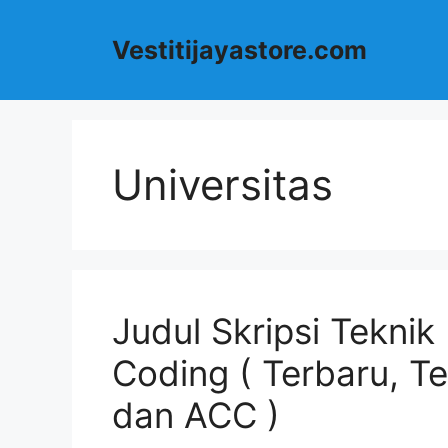
Langsung
ke
Vestitijayastore.com
isi
Universitas
Judul Skripsi Teknik
Coding ( Terbaru, T
dan ACC )