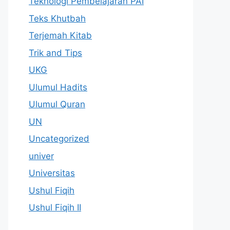
Teknologi Pembelajaran PAI
Teks Khutbah
Terjemah Kitab
Trik and Tips
UKG
Ulumul Hadits
Ulumul Quran
UN
Uncategorized
univer
Universitas
Ushul Fiqih
Ushul Fiqih II