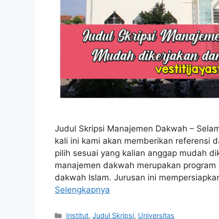
Judul Skripsi Manajemen Dakwah – Selamat
kali ini kami akan memberikan referensi da
pilih sesuai yang kalian anggap mudah 
manajemen dakwah merupakan program s
dakwah Islam. Jurusan ini mempersiapkan
Selengkapnya
Kategori
Institut
,
Judul Skripsi
,
Universitas