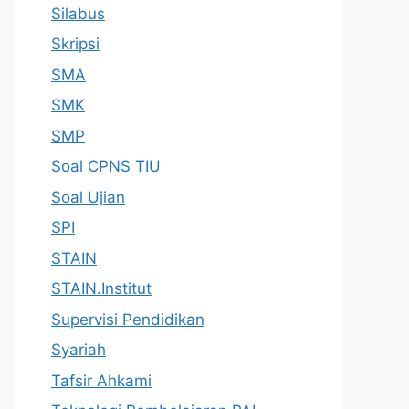
Silabus
Skripsi
SMA
SMK
SMP
Soal CPNS TIU
Soal Ujian
SPI
STAIN
STAIN.Institut
Supervisi Pendidikan
Syariah
Tafsir Ahkami