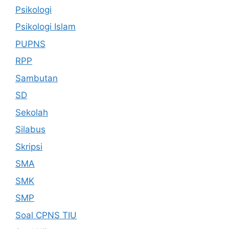
Psikologi
Psikologi Islam
PUPNS
RPP
Sambutan
SD
Sekolah
Silabus
Skripsi
SMA
SMK
SMP
Soal CPNS TIU