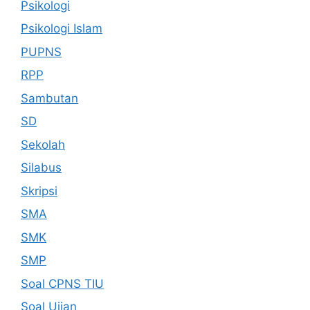
Psikologi
Psikologi Islam
PUPNS
RPP
Sambutan
SD
Sekolah
Silabus
Skripsi
SMA
SMK
SMP
Soal CPNS TIU
Soal Ujian