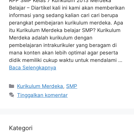
RPP SMP Kelas 7 Kurikulum 2013 Merdeka
Belajar – Diartikel kali ini kami akan memberikan
informasi yang sedang kalian cari cari berupa
perangkat pembejaran kurikulum merdeka. Apa
itu Kurikulum Merdeka belajar SMP? Kurikulum
Merdeka adalah kurikulum dengan
pembelajaran intrakurikuler yang beragam di
mana konten akan lebih optimal agar peserta
didik memiliki cukup waktu untuk mendalami …
Baca Selengkapnya
Kategori
Kurikulum Merdeka
,
SMP
Tinggalkan komentar
Kategori