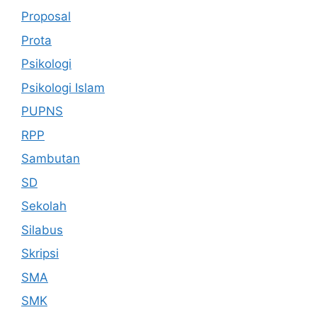
Proposal
Prota
Psikologi
Psikologi Islam
PUPNS
RPP
Sambutan
SD
Sekolah
Silabus
Skripsi
SMA
SMK