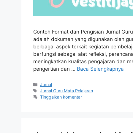
Contoh Format dan Pengisian Jurnal Guru
adalah dokumen yang digunakan oleh gu
berbagai aspek terkait kegiatan pembelaja
berfungsi sebagai alat refleksi, perenc
meningkatkan kualitas pengajaran dan 
pengertian dan …
Baca Selengkapnya
Kategori
Jurnal
Tag
Jurnal Guru Mata Pelajaran
Tinggalkan komentar