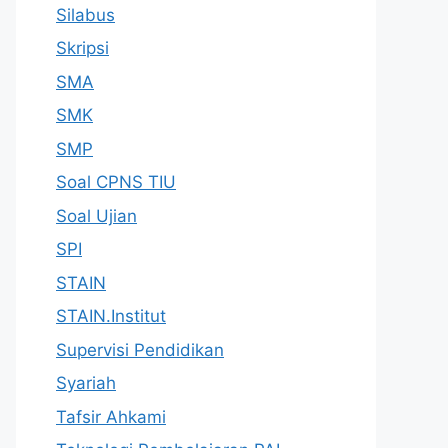
Silabus
Skripsi
SMA
SMK
SMP
Soal CPNS TIU
Soal Ujian
SPI
STAIN
STAIN.Institut
Supervisi Pendidikan
Syariah
Tafsir Ahkami