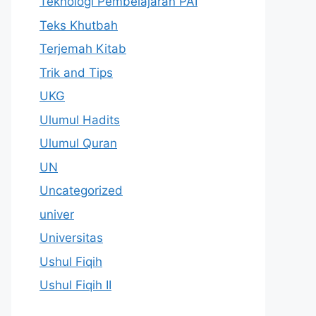
Teknologi Pembelajaran PAI
Teks Khutbah
Terjemah Kitab
Trik and Tips
UKG
Ulumul Hadits
Ulumul Quran
UN
Uncategorized
univer
Universitas
Ushul Fiqih
Ushul Fiqih II