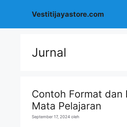
Langsung
ke
Vestitijayastore.com
isi
Jurnal
Contoh Format dan P
Mata Pelajaran
September 17, 2024
oleh