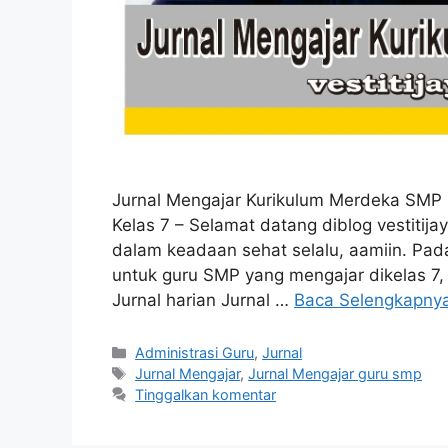
Jurnal Mengajar Kurikulum Merdeka SMP 
Kelas 7 – Selamat datang diblog vestitija
dalam keadaan sehat selalu, aamiin. Pada 
untuk guru SMP yang mengajar dikelas 
Jurnal harian Jurnal …
Baca Selengkapny
Kategori
Administrasi Guru
,
Jurnal
Tag
Jurnal Mengajar
,
Jurnal Mengajar guru smp
Tinggalkan komentar