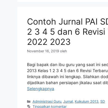
Contoh Jurnal PAI S
2 3 4 5 dan 6 Revisi
2022 2023
November 16, 2019
oleh
Bagi bapak dan ibu guru yang saat ini se
2013 Kelas 1 2 3 4 5 dan 6 Revisi Terba
linknya dibawah ini lengkap. Silahkan do
dijadikan bahan persiapan jikalau saat di
Selengkapnya
Kategori
Administrasi Guru
,
Jurnal
,
Kuikulum 2013
,
SD
Tinggalkan komentar