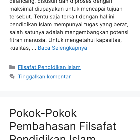
dirancang, disusun dan diproses dengan
maksimal diupayakan untuk mencapai tujuan
tersebut. Tentu saja terkait dengan hal ini
pendidikan Islam mempunyai tugas yang berat,
salah satunya adalah mengembangkan potensi
fitrah manusia. Untuk mengetahui kapasitas,
kualitas, …
Baca Selengkapnya
Kategori
Filsafat Pendidikan Islam
Tinggalkan komentar
Pokok-Pokok
Pembahasan Filsafat
Pendidikan Islam