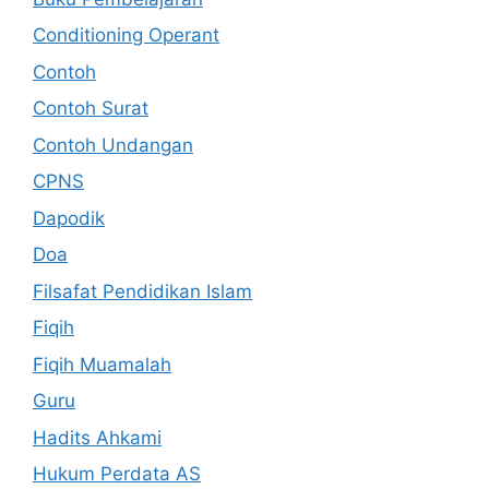
Conditioning Operant
Contoh
Contoh Surat
Contoh Undangan
CPNS
Dapodik
Doa
Filsafat Pendidikan Islam
Fiqih
Fiqih Muamalah
Guru
Hadits Ahkami
Hukum Perdata AS