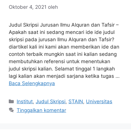
Oktober 4, 2021
oleh
Judul Skripsi Jurusan Ilmu Alquran dan Tafsir –
Apakah saat ini sedang mencari ide ide judul
skripsi pada jurusan Ilmu Alquran dan Tafsir?
diartikel kali ini kami akan memberikan ide dan
contoh terbaik mungkin saat ini kalian sedang
membutuhkan referensi untuk menentukan
judul skripsi kalian. Selamat tinggal 1 langkah
lagi kalian akan menjadi sarjana ketika tugas …
Baca Selengkapnya
Kategori
Institut
,
Judul Skripsi
,
STAIN
,
Universitas
Tinggalkan komentar