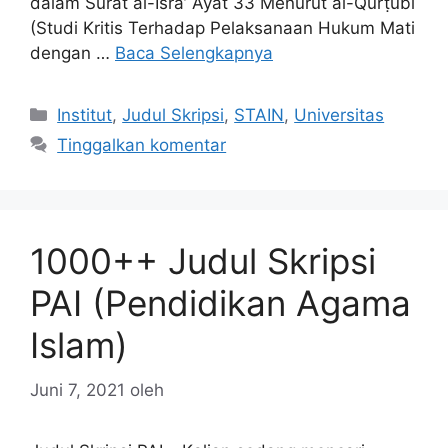
dalam Surat al-Isrā’ Ayat 33 Menurut al-Qurṭubī
(Studi Kritis Terhadap Pelaksanaan Hukum Mati
dengan …
Baca Selengkapnya
Kategori
Institut
,
Judul Skripsi
,
STAIN
,
Universitas
Tinggalkan komentar
1000++ Judul Skripsi
PAI (Pendidikan Agama
Islam)
Juni 7, 2021
oleh