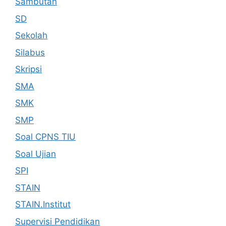
Sambutan
SD
Sekolah
Silabus
Skripsi
SMA
SMK
SMP
Soal CPNS TIU
Soal Ujian
SPI
STAIN
STAIN.Institut
Supervisi Pendidikan