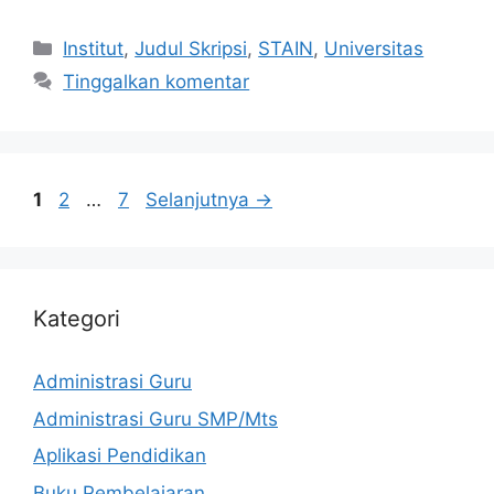
Kategori
Institut
,
Judul Skripsi
,
STAIN
,
Universitas
Tinggalkan komentar
Halaman
Halaman
Halaman
1
2
…
7
Selanjutnya
→
Kategori
Administrasi Guru
Administrasi Guru SMP/Mts
Aplikasi Pendidikan
Buku Pembelajaran