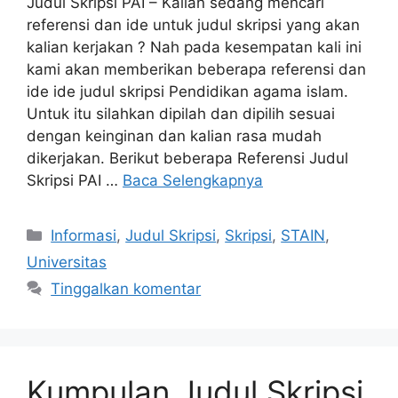
Judul Skripsi PAI – Kalian sedang mencari
referensi dan ide untuk judul skripsi yang akan
kalian kerjakan ? Nah pada kesempatan kali ini
kami akan memberikan beberapa referensi dan
ide ide judul skripsi Pendidikan agama islam.
Untuk itu silahkan dipilah dan dipilih sesuai
dengan keinginan dan kalian rasa mudah
dikerjakan. Berikut beberapa Referensi Judul
Skripsi PAI …
Baca Selengkapnya
Kategori
Informasi
,
Judul Skripsi
,
Skripsi
,
STAIN
,
Universitas
Tinggalkan komentar
Kumpulan Judul Skripsi