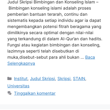
Judul Skripsi Bimbingan dan Konseling Islam –
Bimbingan konseling islami adalah proses
pemberian bantuan terarah, continu dan
sistematis kepada setiap individu agar ia dapat
mengembangkan potensi fitrah beragama yang
dimilikinya secara optimal dengan nilai-nilai
yang terkandung di dalam Al-Qur’an dan hadits.
Fungsi atau kegiatan bimbingan dan konseling,
lazimnya seperti telah disebutkan di
muka,disebut-sebut para ahli bukan …
Baca
Selengkapnya
Kategori
Institut
,
Judul Skripsi
,
Skripsi
,
STAIN
,
Universitas
Tinggalkan komentar