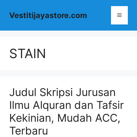
Langsung
ke
Vestitijayastore.com
Menu
isi
STAIN
Judul Skripsi Jurusan
Ilmu Alquran dan Tafsir
Kekinian, Mudah ACC,
Terbaru