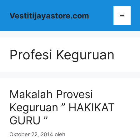
Langsung
ke
Vestitijayastore.com
Menu
isi
Profesi Keguruan
Makalah Provesi
Keguruan ” HAKIKAT
GURU ”
Oktober 22, 2014
oleh