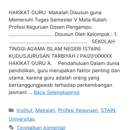
HAKIKAT GURU Makalah Disusun guna
Memenuhi Tugas Semester V Mata Kuliah:
Profesi Keguruan Dosen Pengampu:
…………………………… Disusun Oleh Kelompok : 1.
………………………………………………… SEKOLAH
TINGGI AGAMA ISLAM NEGERI (STAIN)
KUDUSJURUSAN TARBIYAH / PAI201XXXXX
HAKIKAT GURU A. Pendahuluan Dalam dunia
pendidikan, guru merupakan faktor penting dan
utama, karena guru adalah orang yang
bertanggungjawab terhadap perkembangan
jasmani …
Baca Selengkapnya
Kategori
Institut
,
Makalah
,
Profesi Keguruan
,
STAIN
,
Universitas
Tinggalkan komentar