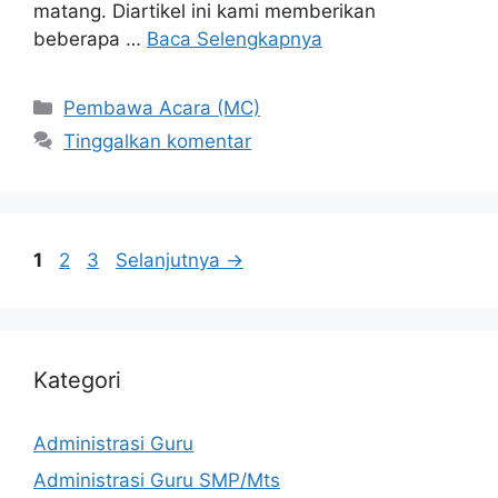
matang. Diartikel ini kami memberikan
beberapa …
Baca Selengkapnya
Kategori
Pembawa Acara (MC)
Tinggalkan komentar
Halaman
Halaman
Halaman
1
2
3
Selanjutnya
→
Kategori
Administrasi Guru
Administrasi Guru SMP/Mts