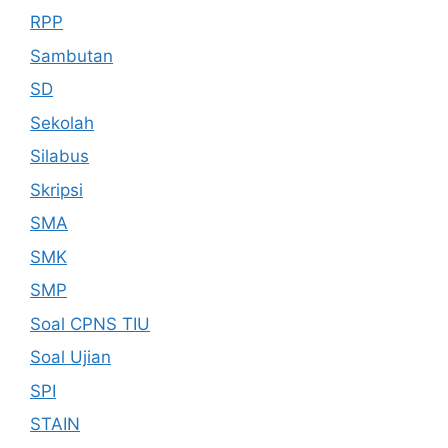
RPP
Sambutan
SD
Sekolah
Silabus
Skripsi
SMA
SMK
SMP
Soal CPNS TIU
Soal Ujian
SPI
STAIN