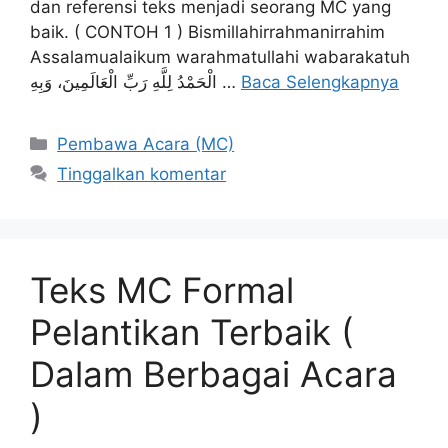
dan referensi teks menjadi seorang MC yang
baik. ( CONTOH 1 ) Bismillahirrahmanirrahim
Assalamualaikum warahmatullahi wabarakatuh
الْحَمْدُ لِلَّهِ رَبِّ الْعَالَمِينَ، وَبِهِ …
Baca Selengkapnya
Kategori
Pembawa Acara (MC)
Tinggalkan komentar
Teks MC Formal
Pelantikan Terbaik (
Dalam Berbagai Acara
)