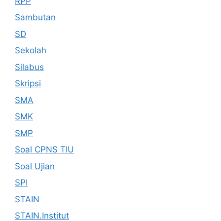
RPP
Sambutan
SD
Sekolah
Silabus
Skripsi
SMA
SMK
SMP
Soal CPNS TIU
Soal Ujian
SPI
STAIN
STAIN.Institut