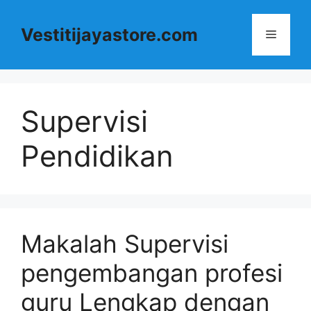
Langsung
ke
Vestitijayastore.com
Menu
isi
Supervisi
Pendidikan
Makalah Supervisi
pengembangan profesi
guru Lengkap dengan