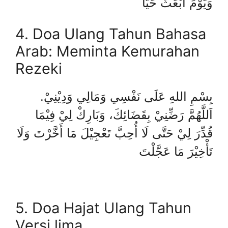
وَيَوْمَ أُبْعَثُ حَيًّا
4. Doa Ulang Tahun Bahasa
Arab: Meminta Kemurahan
Rezeki
بِسْمِ اللهِ عَلَى نَفْسِي وَمَالِي وَدِيْنِيْ.
اَللَّهُمَّ رَضِّنِيْ بِقَضَائِكَ، وَبَارِكْ لِيْ فِيْمَا
قُدِّرَ لِيْ حَتَّى لَا أُحِبَّ تَعْجِيْلَ مَا أَخَّرْتَ وَلَا
تَأْخِيْرَ مَا عَجَّلْتَ
5. Doa Hajat Ulang Tahun
Versi lima