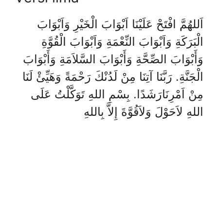
اَللهُمَّ افْتَحْ عَلَيْنَا اَبْوَابَ الْخَيْرِ وَاَبْوَابَ
الْبَرَكَةِ وَاَبْوَابَ النِّعْمَةِ وَاَبْوَابَ الْقُوَّةِ
وَأَبْوَابَ الصِّحَّةِ وَأَبْوَابَ السَّلاَمَةِ وَأَبْوَابَ
الْجَنَّةِ. رَبَّنَا آتِنَا مِنْ لَدُنْكَ رَحْمَةً وَهَيِّئْ لَنَا
مِنْ اَمْرِنَارَشَدًا. بِسْمِ اللهِ تَوَكَّلْتُ عَلَى
اللهِ لاَحَوْلَ وَلاَقُوَّةَ إِلاَّ بِاللهِ