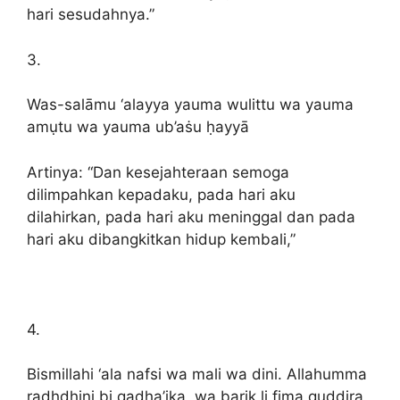
hari sesudahnya.”
3.
Was-salāmu ‘alayya yauma wulittu wa yauma
amụtu wa yauma ub’aṡu ḥayyā
Artinya: “Dan kesejahteraan semoga
dilimpahkan kepadaku, pada hari aku
dilahirkan, pada hari aku meninggal dan pada
hari aku dibangkitkan hidup kembali,”
4.
Bismillahi ‘ala nafsi wa mali wa dini. Allahumma
radhdhini bi qadha’ika, wa barik li fima quddira