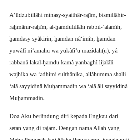
A‘ûdzubillâhi minasy-syaithâr-rajîm, bismillâhir-
raḫmânir-raḫîm, al-ḫamdulillâhi rabbil-‘alamîn,
ḫamdasy syâkirin, ḫamdan nâ‘imîn, ḫamdan
yuwâfî ni‘amahu wa yukâfî’u mazîdah(u), yâ
rabbanâ lakal-ḫamdu kamâ yanbaghî lijalâli
wajhika wa ‘adhîmi sulthânika, allâhumma shalli
‘alâ sayyidinâ Muḫammadin wa ‘alâ âli sayyidinâ
Muḫammadin.
Doa Aku berlindung diri kepada Engkau dari
setan yang di rajam. Dengan nama Allah yang
Maha Pengasih lagi Maha Penyayang. Segala puji