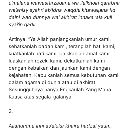
u’malana wawasi’arzaqana wa ilalkhoiri qarabna
wa’anisy syahri ab’idna waqdhi khawaijana fid
daini wad dunnya wal akhirat innaka ‘ala kuli
syai’in qadir.
Artinya: “Ya Allah panjangkanlah umur kami,
sehatkanlah badan kami, terangilah hati kami,
kuatkanlah hati kami, baikkanlah amal kami,
luaskanlah rezeki kami, dekatkanlah kami
dengan kebaikan dan jauhkan kami dengan
kejahatan. Kabulkanlah semua kebutuhan kami
dalam agama di dunia atau di akhirat.
Sesungguhnya hanya Engkaulah Yang Maha
Kuasa atas segala-galanya.”
2.
Allahumma inni as’aluka khaira hadzal yaum,