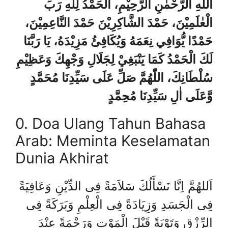
اللهِ الرَّحْمٰنِ الرَّحِيْمِ، الْحَمْدُ لِلّٰهِ رَبِّ
الْعٰلَمِيْنَ، حَمْدَ الشَّاكِرِيْنَ حَمْدَ النَّاعِمِيْنَ،
حَمْدًا يُّوَافِي نِعَمَهُ وَيُكَافِئُ مَزِيْدَهُ، يَا رَبَّنَا
لَكَ الْحَمْدُ كَمَا يَنْبَغِيْ لِجَلَالِ وَجْهِكَ وَعَظِيْمِ
سُلْطَانِكَ، اللّٰهُمَّ صَلِّ عَلَى سَيِّدِنَا مُحَمَّدٍ
وَّعَلَى اٰلِ سَيِّدِنَا مُحِمَّدٍ
0. Doa Ulang Tahun Bahasa
Arab: Meminta Keselamatan
Dunia Akhirat
اَللهُمَّ اِنَّا نَسْأَلُكَ سَلاَمَةً فِى الدِّيْنِ وَعَافِيَةً
فِى الْجَسَدِ وَزِيَادَةً فِى الْعِلْمِ وَبَرَكَةً فِى
الرِّزْقِ وَتَوْبَةً قَبْلَ الْمَوْتِ وَرَحْمَةً عِنْدَ