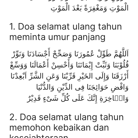
الْمَوْتِ وَمَغْفِرَةً بَعْدَ الْمَوْتِ
1. Doa selamat ulang tahun
meminta umur panjang
اَللَّهُمَّ طَوِّلْ عُمُورَنَا وَصَحِّحْ أَجْسَادَنَا وَنَوِّرْ
قُلُوْبَنَا وَثَبِّتْ إِيْمَانَنَا وَأَحْسِنْ أَعْمَالَنَا وَوَسِّعْ
أَرْزَقَنَا وَإِلَى الخَيْرِ قَرِّبْنَا وَعَنِ الشَّرِّ اَبْعِدْنَا
وَاقْضِ حَوَائِجَنَا فِى الدِّيْنِ وَالدُّنْيَا
وَالۤاخِرَةِ إِنَّكَ عَلَى كُلِّ شَىْءٍ قَدِيْرٌ
2. Doa selamat ulang tahun
memohon kebaikan dan
kesejahteraan