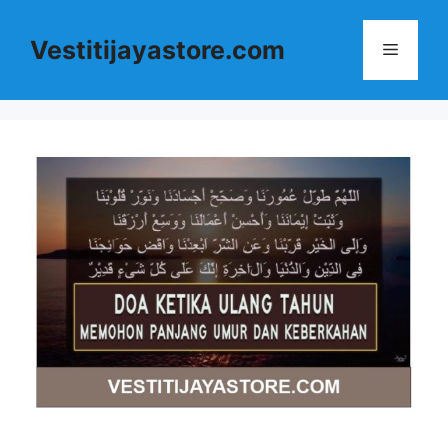
Langsung
ke
Vestitijayastore.com
Menu
isi