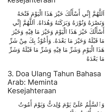
اَللَّهُمَّ إِنِّي أَسْأَلُكَ خَيْرَ هَذَا الْيَوْمَ فَتْحَهُ
وَنَصْرَهُ وَنُوْرَهُ وَبَرَكَتَهُ وَهُدَاهُ. اَللَّهُمَّ إِنِّي
أَسْأَلُكَ خَيْرَ هَذَا الْيَوْمَ وَخَيْرَ مَا فِيْهِ وَخَيْرَ
مَا قَبْلَهُ وَخَيْرَ مَا بَعْدَهُ. وَأَعُوْذُ بِكَ مِنْ شَرِّ
هَذَا الْيَوْمِ وَشَرِّ مَا فِيْهِ وَشَرِّ مَا قَبْلَهُ وَشَرِّ
مَا بَعْدَهُ
3. Doa Ulang Tahun Bahasa
Arab: Meminta
Kesejahteraan
وَٱلسَّلَٰمُ عَلَىَّ يَوْمَ وُلِدتُّ وَيَوْمَ أَمُوتُ