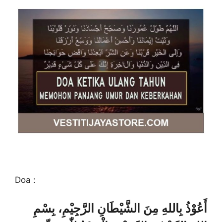
Doa :
أَعُوْذُ بِاللهِ مِنَ الشَّيْطَانِ الرَّجِيْمِ، بِسْمِ