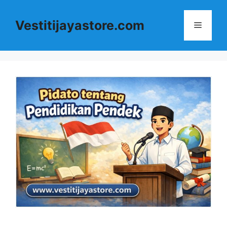
Langsung
ke
Vestitijayastore.com
Menu
isi