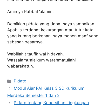
Amin ya Rabbal ‘alamin.
Demikian pidato yang dapat saya sampaikan.
Apabila terdapat kekurangan atau tutur kata
yang kurang berkenan, saya mohon maaf yang
sebesar-besarnya.
Wabillahit taufik wal hidayah.
Wassalamu’alaikum warahmatullahi
wabarakatuh.
Kategori
Pidato
Modul Ajar PAI Kelas 3 SD Kurikulum
Merdeka Semester 1 dan 2
Pidato tentang Kebersihan Lingkungan