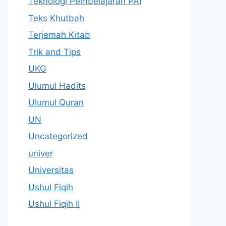
Teknologi Pembelajaran PAI
Teks Khutbah
Terjemah Kitab
Trik and Tips
UKG
Ulumul Hadits
Ulumul Quran
UN
Uncategorized
univer
Universitas
Ushul Fiqih
Ushul Fiqih II