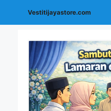
Langsung
ke
Vestitijayastore.com
isi