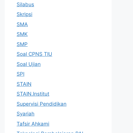
Silabus
Skripsi
SMA
SMK
SMP
Soal CPNS TIU
Soal Ujian
SPI
STAIN
STAIN.Institut
Supervisi Pendidikan
Syariah
Tafsir Ahkami