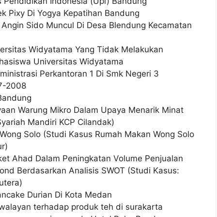
s Pendidikan Indonesia (Upi) Bandung
ek Pixy Di Yogya Kepatihan Bandung
 Angin Sido Muncul Di Desa Blendung Kecamatan
ersitas Widyatama Yang Tidak Melakukan
ahasiswa Universitas Widyatama
ministrasi Perkantoran 1 Di Smk Negeri 3
7-2008
 Bandung
yaan Warung Mikro Dalam Upaya Menarik Minat
yariah Mandiri KCP Cilandak)
Wong Solo (Studi Kasus Rumah Makan Wong Solo
r)
ket Ahad Dalam Peningkatan Volume Penjualan
Bond Berdasarkan Analisis SWOT (Studi Kasus:
utera)
ancake Durian Di Kota Medan
alayan terhadap produk teh di surakarta