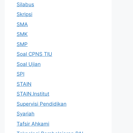
Silabus
Skripsi
SMA
SMK
SMP
Soal CPNS TIU
Soal Ujian
SPI
STAIN
STAIN.Institut
Supervisi Pendidikan
Syariah
Tafsir Ahkami