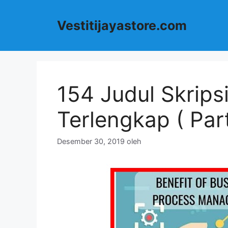
Langsung
ke
Vestitijayastore.com
isi
154 Judul Skrips
Terlengkap ( Part
Desember 30, 2019
oleh