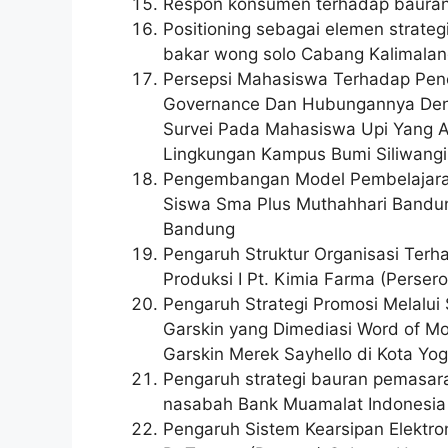
Respon konsumen terhadap bauran
Positioning sebagai elemen strate
bakar wong solo Cabang Kalimalang
Persepsi Mahasiswa Terhadap Pener
Governance Dan Hubungannya Denga
Survei Pada Mahasiswa Upi Yang A
Lingkungan Kampus Bumi Siliwangi
Pengembangan Model Pembelajaran
Siswa Sma Plus Muthahhari Bandun
Bandung
Pengaruh Struktur Organisasi Terh
Produksi I Pt. Kimia Farma (Perser
Pengaruh Strategi Promosi Melalui
Garskin yang Dimediasi Word of M
Garskin Merek Sayhello di Kota Yog
Pengaruh strategi bauran pemasar
nasabah Bank Muamalat Indonesia
Pengaruh Sistem Kearsipan Elektro