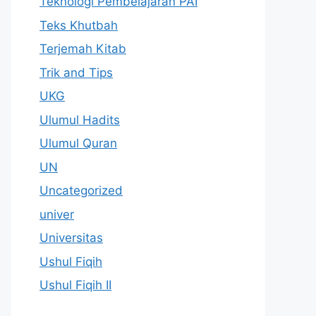
Teknologi Pembelajaran PAI
Teks Khutbah
Terjemah Kitab
Trik and Tips
UKG
Ulumul Hadits
Ulumul Quran
UN
Uncategorized
univer
Universitas
Ushul Fiqih
Ushul Fiqih II