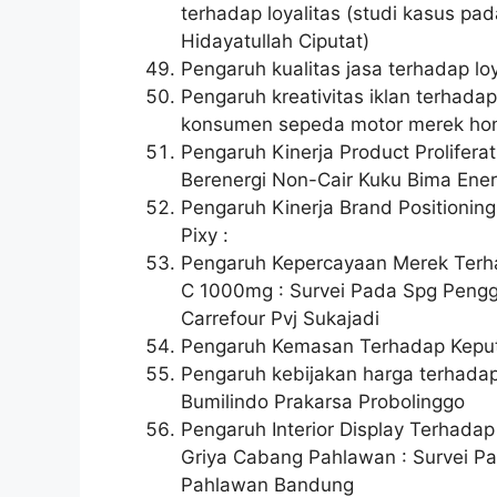
terhadap loyalitas (studi kasus pa
Hidayatullah Ciputat)
Pengaruh kualitas jasa terhadap l
Pengaruh kreativitas iklan terhada
konsumen sepeda motor merek hon
Pengaruh Kinerja Product Prolife
Berenergi Non-Cair Kuku Bima Ene
Pengaruh Kinerja Brand Positionin
Pixy :
Pengaruh Kepercayaan Merek Terh
C 1000mg : Survei Pada Spg Peng
Carrefour Pvj Sukajadi
Pengaruh Kemasan Terhadap Kepu
Pengaruh kebijakan harga terhadap
Bumilindo Prakarsa Probolinggo
Pengaruh Interior Display Terhad
Griya Cabang Pahlawan : Survei 
Pahlawan Bandung