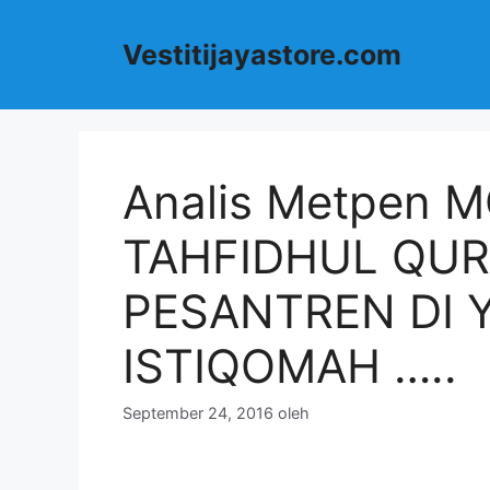
Langsung
ke
Vestitijayastore.com
isi
Analis Metpen 
TAHFIDHUL QUR
PESANTREN DI 
ISTIQOMAH …..
September 24, 2016
oleh