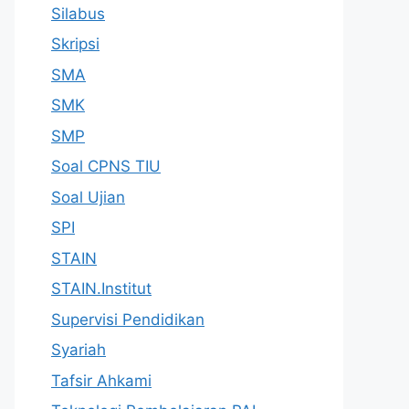
Silabus
Skripsi
SMA
SMK
SMP
Soal CPNS TIU
Soal Ujian
SPI
STAIN
STAIN.Institut
Supervisi Pendidikan
Syariah
Tafsir Ahkami