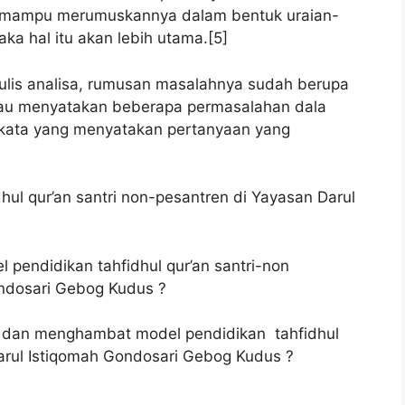
a mampu merumuskannya dalam bentuk uraian-
ka hal itu akan lebih utama.[5]
ulis analisa, rumusan masalahnya sudah berupa
au menyatakan beberapa permasalahan dala
-kata yang menyatakan pertanyaan yang
l qur’an santri non-pesantren di Yayasan Darul
endidikan tahfidhul qur’an santri-non
ondosari Gebog Kudus ?
dan menghambat model pendidikan tahfidhul
Darul Istiqomah Gondosari Gebog Kudus ?