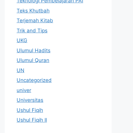
Teknologi Pembelajaran PAI
Teks Khutbah
Terjemah Kitab
Trik and Tips
UKG
Ulumul Hadits
Ulumul Quran
UN
Uncategorized
univer
Universitas
Ushul Fiqih
Ushul Fiqih II