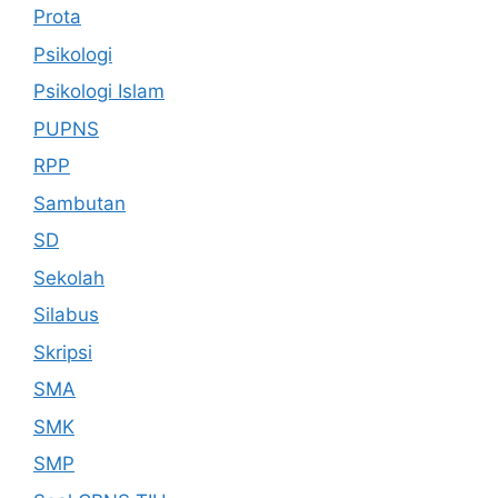
Prota
Psikologi
Psikologi Islam
PUPNS
RPP
Sambutan
SD
Sekolah
Silabus
Skripsi
SMA
SMK
SMP