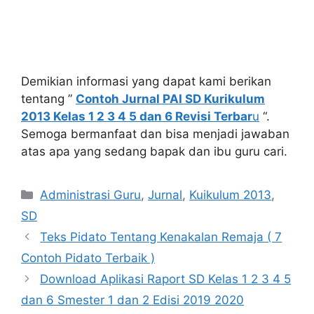
Demikian informasi yang dapat kami berikan
tentang ”
Contoh Jurnal PAI SD Kurikulum
2013 Kelas 1 2 3 4 5 dan 6 Revisi Terbar
u
“.
Semoga bermanfaat dan bisa menjadi jawaban
atas apa yang sedang bapak dan ibu guru cari.
Kategori
Administrasi Guru
,
Jurnal
,
Kuikulum 2013
,
SD
Teks Pidato Tentang Kenakalan Remaja ( 7
Contoh Pidato Terbaik )
Download Aplikasi Raport SD Kelas 1 2 3 4 5
dan 6 Smester 1 dan 2 Edisi 2019 2020