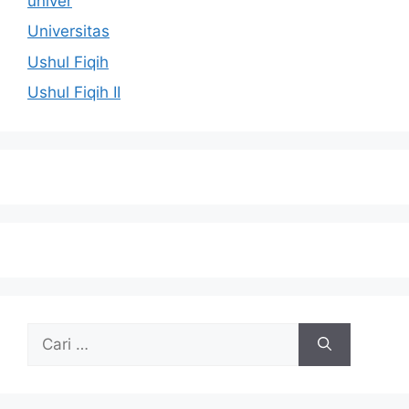
univer
Universitas
Ushul Fiqih
Ushul Fiqih II
Cari
untuk: