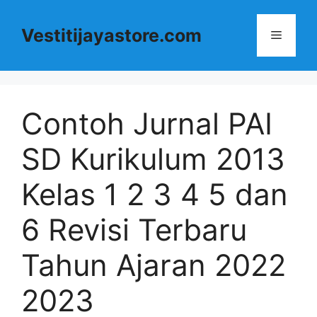
Langsung
ke
Vestitijayastore.com
Menu
isi
Contoh Jurnal PAI
SD Kurikulum 2013
Kelas 1 2 3 4 5 dan
6 Revisi Terbaru
Tahun Ajaran 2022
2023