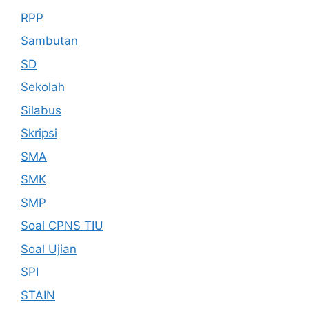
RPP
Sambutan
SD
Sekolah
Silabus
Skripsi
SMA
SMK
SMP
Soal CPNS TIU
Soal Ujian
SPI
STAIN