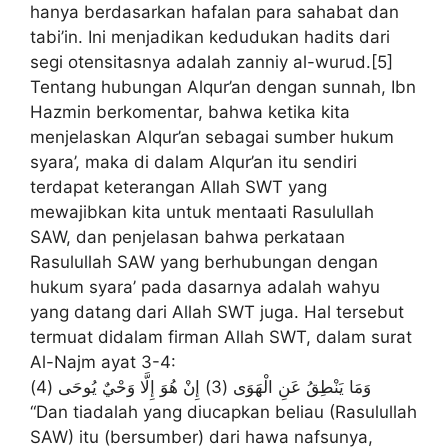
hanya berdasarkan hafalan para sahabat dan
tabi’in. Ini menjadikan kedudukan hadits dari
segi otensitasnya adalah zanniy al-wurud.[5]
Tentang hubungan Alqur’an dengan sunnah, Ibn
Hazmin berkomentar, bahwa ketika kita
menjelaskan Alqur’an sebagai sumber hukum
syara’, maka di dalam Alqur’an itu sendiri
terdapat keterangan Allah SWT yang
mewajibkan kita untuk mentaati Rasulullah
SAW, dan penjelasan bahwa perkataan
Rasulullah SAW yang berhubungan dengan
hukum syara’ pada dasarnya adalah wahyu
yang datang dari Allah SWT juga. Hal tersebut
termuat didalam firman Allah SWT, dalam surat
Al-Najm ayat 3-4:
وَمَا يَنْطِقُ عَنِ الْهَوَى (3) إِنْ هُوَ إِلَّا وَحْيٌ يُوحَى (4)
“Dan tiadalah yang diucapkan beliau (Rasulullah
SAW) itu (bersumber) dari hawa nafsunya,