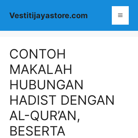
Langsung
ke
Vestitijayastore.com
Menu
isi
CONTOH
MAKALAH
HUBUNGAN
HADIST DENGAN
AL-QUR’AN,
BESERTA