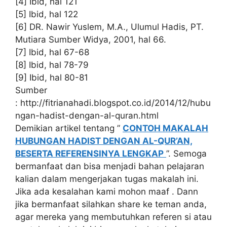
[4] Ibid, hal 121
[5] Ibid, hal 122
[6] DR. Nawir Yuslem, M.A., Ulumul Hadis, PT.
Mutiara Sumber Widya, 2001, hal 66.
[7] Ibid, hal 67-68
[8] Ibid, hal 78-79
[9] Ibid, hal 80-81
Sumber
: http://fitrianahadi.blogspot.co.id/2014/12/hubu
ngan-hadist-dengan-al-quran.html
Demikian artikel tentang ”
CONTOH MAKALAH
HUBUNGAN HADIST DENGAN AL-QUR’AN,
BESERTA REFERENSINYA LENGKAP
”. Semoga
bermanfaat dan bisa menjadi bahan pelajaran
kalian dalam mengerjakan tugas makalah ini.
Jika ada kesalahan kami mohon maaf . Dann
jika bermanfaat silahkan share ke teman anda,
agar mereka yang membutuhkan referen si atau