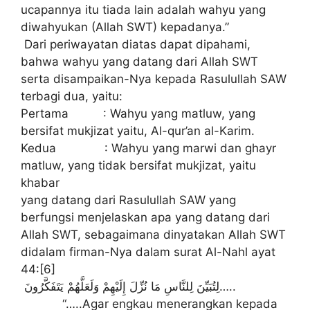
ucapannya itu tiada lain adalah wahyu yang
diwahyukan (Allah SWT) kepadanya.”
Dari periwayatan diatas dapat dipahami,
bahwa wahyu yang datang dari Allah SWT
serta disampaikan-Nya kepada Rasulullah SAW
terbagi dua, yaitu:
Pertama : Wahyu yang matluw, yang
bersifat mukjizat yaitu, Al-qur’an al-Karim.
Kedua : Wahyu yang marwi dan ghayr
matluw, yang tidak bersifat mukjizat, yaitu
khabar
yang datang dari Rasulullah SAW yang
berfungsi menjelaskan apa yang datang dari
Allah SWT, sebagaimana dinyatakan Allah SWT
didalam firman-Nya dalam surat Al-Nahl ayat
44:[6]
لِتُبَيِّنَ لِلنَّاسِ مَا نُزِّلَ إِلَيْهِمْ وَلَعَلَّهُمْ يَتَفَكَّرُونَ…..
“…..Agar engkau menerangkan kepada