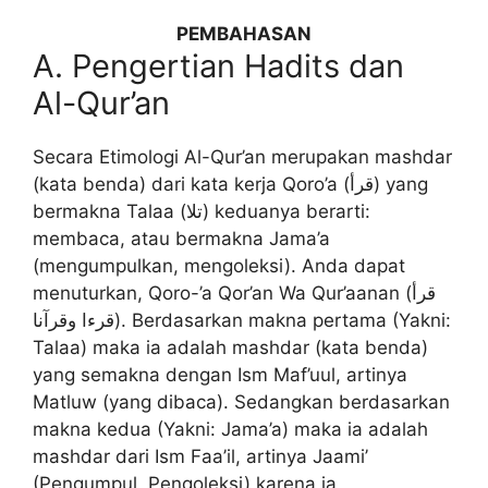
PEMBAHASAN
A. Pengertian Hadits dan
Al-Qur’an
Secara Etimologi Al-Qur’an merupakan mashdar
(kata benda) dari kata kerja Qoro’a (قرأ) yang
bermakna Talaa (تلا) keduanya berarti:
membaca, atau bermakna Jama’a
(mengumpulkan, mengoleksi). Anda dapat
menuturkan, Qoro-’a Qor’an Wa Qur’aanan (قرأ
قرءا وقرآنا). Berdasarkan makna pertama (Yakni:
Talaa) maka ia adalah mashdar (kata benda)
yang semakna dengan Ism Maf’uul, artinya
Matluw (yang dibaca). Sedangkan berdasarkan
makna kedua (Yakni: Jama’a) maka ia adalah
mashdar dari Ism Faa’il, artinya Jaami’
(Pengumpul, Pengoleksi) karena ia