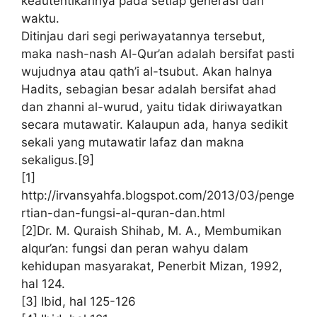
keautentikannya pada setiap generasi dan
waktu.
Ditinjau dari segi periwayatannya tersebut,
maka nash-nash Al-Qur’an adalah bersifat pasti
wujudnya atau qath’i al-tsubut. Akan halnya
Hadits, sebagian besar adalah bersifat ahad
dan zhanni al-wurud, yaitu tidak diriwayatkan
secara mutawatir. Kalaupun ada, hanya sedikit
sekali yang mutawatir lafaz dan makna
sekaligus.[9]
[1]
http://irvansyahfa.blogspot.com/2013/03/penge
rtian-dan-fungsi-al-quran-dan.html
[2]Dr. M. Quraish Shihab, M. A., Membumikan
alqur’an: fungsi dan peran wahyu dalam
kehidupan masyarakat, Penerbit Mizan, 1992,
hal 124.
[3] Ibid, hal 125-126