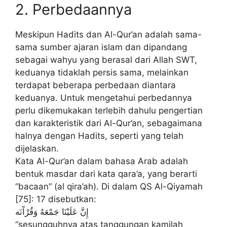
2. Perbedaannya
Meskipun Hadits dan Al-Qur’an adalah sama-
sama sumber ajaran islam dan dipandang
sebagai wahyu yang berasal dari Allah SWT,
keduanya tidaklah persis sama, melainkan
terdapat beberapa perbedaan diantara
keduanya. Untuk mengetahui perbedannya
perlu dikemukakan terlebih dahulu pengertian
dan karakteristik dari Al-Qur’an, sebagaimana
halnya dengan Hadits, seperti yang telah
dijelaskan.
Kata Al-Qur’an dalam bahasa Arab adalah
bentuk masdar dari kata qara’a, yang berarti
“bacaan” (al qira’ah). Di dalam QS Al-Qiyamah
[75]: 17 disebutkan:
إِنَّ عَلَيْنَا جَمْعَهُ وَقُرْآَنَه
“sesungguhnya atas tanggungan kamilah