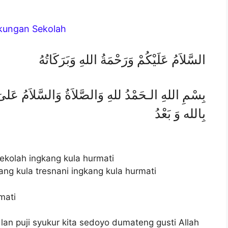
kungan Sekolah
السَّلاَمُ عَلَيْكُمْ وَرَحْمَةُ اللهِ وَبَرَكَاتُهُ
بِسْمِ اللهِ الـحَمْدُ للهِ وَالصَّلاَةُ وَالسَّلاَمُ عَلىَ ر
بِالله وَ بَعْدُ
ekolah ingkang kula hurmati
g kula tresnani ingkang kula hurmati
mati
an puji syukur kita sedoyo dumateng gusti Allah