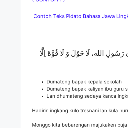
Contoh Teks Pidato Bahasa Jawa Ling
َسُولِ الله، لَا حَوْلَ وَ لَا قُوَّةَ اِلَّا
Dumateng bapak kepala sekolah
Dumateng bapak kaliyan ibu guru s
Lan dhumateng sedaya kanca ingkan
Hadirin ingkang kulo tresnani lan kula hur
Monggo kita bebarengan majukaken puja l