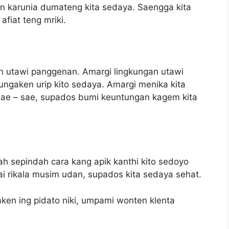
n karunia dumateng kita sedaya. Saengga kita
fiat teng mriki.
n utawi panggenan. Amargi lingkungan utawi
gaken urip kito sedaya. Amargi menika kita
sae – sae, supados bumi keuntungan kagem kita
h sepindah cara kang apik kanthi kito sedoyo
ai rikala musim udan, supados kita sedaya sehat.
ken ing pidato niki, umpami wonten klenta