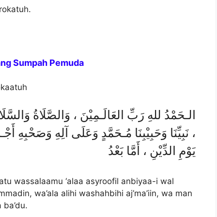
rokatuh.
tang Sumpah Pemuda
okaatuh
الـحَمْدُ للهِ رَبِّ العَالَـمِيْنَ ، وَالصَّلَاةُ وَالسَّلَا
نَبِيِّنَا وَحَبِيْبِنَا مُـحَمَّدٍ وَعَلَى آلِهِ وَصَحْبِهِ أَجْـ
يَوْمِ الدِّيْنِ ، أَمَّا بَعْدُ
aatu wassalaamu ‘alaa asyroofil anbiyaa-i wal
madin, wa’ala alihi washahbihi aj’ma’iin, wa man
 ba’du.