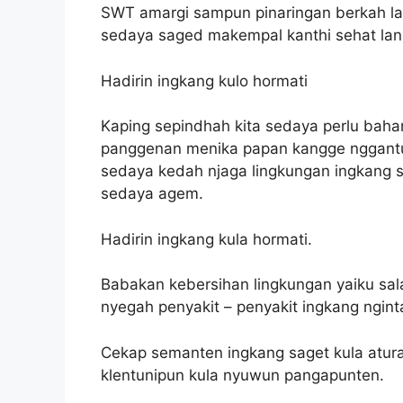
SWT amargi sampun pinaringan berkah la
sedaya saged makempal kanthi sehat lan a
Hadirin ingkang kulo hormati
Kaping sepindhah kita sedaya perlu baha
panggenan menika papan kangge nggantun
sedaya kedah njaga lingkungan ingkang 
sedaya agem.
Hadirin ingkang kula hormati.
Babakan kebersihan lingkungan yaiku sala
nyegah penyakit – penyakit ingkang ngint
Cekap semanten ingkang saget kula atura
klentunipun kula nyuwun pangapunten.