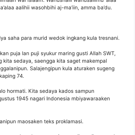
l iimaan wal islaam. Wanushalli wanusallimu ‘alaa
alaa aalihii wasohbihi aj-ma’iin, amma ba’du.
lya saha para murid wedok ingkang kula tresnani.
n puja lan puji syukur maring gusti Allah SWT,
 kita sedaya, saengga kita saget makempal
ggalanipun. Salajengipun kula aturaken sugeng
kaping 74.
ulo hormati. Kita sedaya kados sampun
agustus 1945 nagari Indonesia mbiyawaraaken
anipun maosaken teks proklamasi.