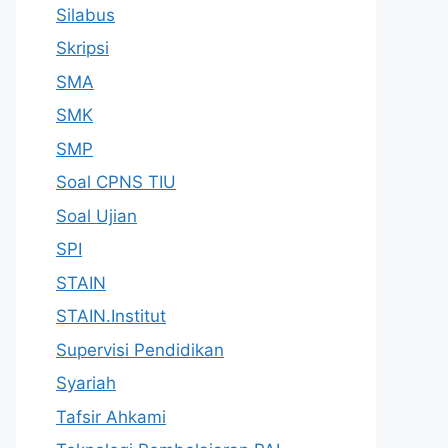
Silabus
Skripsi
SMA
SMK
SMP
Soal CPNS TIU
Soal Ujian
SPI
STAIN
STAIN.Institut
Supervisi Pendidikan
Syariah
Tafsir Ahkami