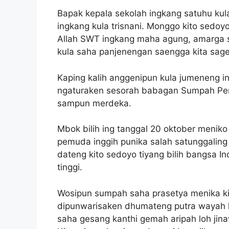
Bapak kepala sekolah ingkang satuhu kul
ingkang kula trisnani. Monggo kito sedoyo
Allah SWT ingkang maha agung, amarga 
kula saha panjenengan saengga kita sage
Kaping kalih anggenipun kula jumeneng 
ngaturaken sesorah babagan Sumpah Pem
sampun merdeka.
Mbok bilih ing tanggal 20 oktober menik
pemuda inggih punika salah satunggalin
dateng kito sedoyo tiyang bilih bangsa 
tinggi.
Wosipun sumpah saha prasetya menika ki
dipunwarisaken dhumateng putra wayah
saha gesang kanthi gemah aripah loh jinaw