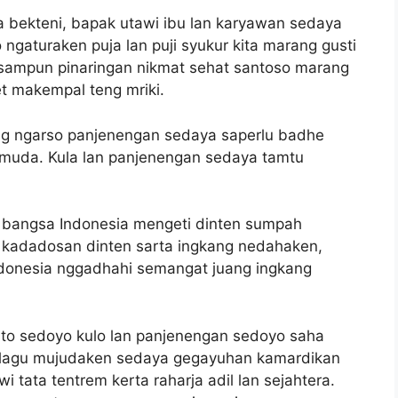
a bekteni, bapak utawi ibu lan karyawan sedaya
 ngaturaken puja lan puji syukur kita marang gusti
sampun pinaringan nikmat sehat santoso marang
t makempal teng mriki.
ing ngarso panjenengan sedaya saperlu badhe
uda. Kula lan panjenengan sedaya tamtu
o bangsa Indonesia mengeti dinten sumpah
g kadadosan dinten sarta ingkang nedahaken,
Indonesia nggadhahi semangat juang ingkang
to sedoyo kulo lan panjenengan sedoyo saha
 lagu mujudaken sedaya gegayuhan kamardikan
i tata tentrem kerta raharja adil lan sejahtera.