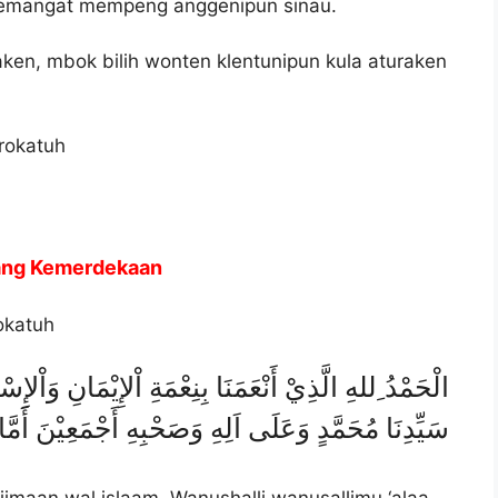
semangat mempeng anggenipun sinau.
ken, mbok bilih wonten klentunipun kula aturaken
rokatuh
tang Kemerdekaan
okatuh
الْحَمْدُ ِللهِ الَّذِيْ أَنْعَمَنَا بِنِعْمَةِ اْلإِيْمَانِ وَاْلإِ
سَيِّدِنَا مُحَمَّدٍ وَعَلَى اَلِهِ وَصَحْبِهِ أَجْمَعِيْنَ أَمَّا 