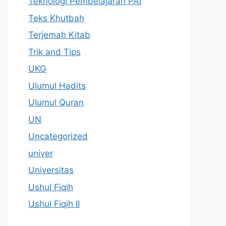
Teknologi Pembelajaran PAI
Teks Khutbah
Terjemah Kitab
Trik and Tips
UKG
Ulumul Hadits
Ulumul Quran
UN
Uncategorized
univer
Universitas
Ushul Fiqih
Ushul Fiqih II