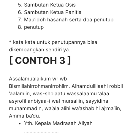
Sambutan Ketua Osis
Sambutan Ketua Panitia
Mau’idoh hasanah serta doa penutup
penutup
* kata kata untuk penutupannya bisa
dikembangkan sendiri ya..
[ CONTOH 3 ]
Assalamualaikum wr wb
Bismillahirrohmanirrohiim. Alhamdulillaahi robbil
‘aalamiin, was-sholaatu wassalaamu ‘alaa
asyrofil anbiyaa-i wal mursaliin, sayyidina
muhammadin, wa’ala alihi wa’ashabihi aj’ma’iin,
Amma ba’du.
Yth. Kepala Madrasah Aliyah
…………………….