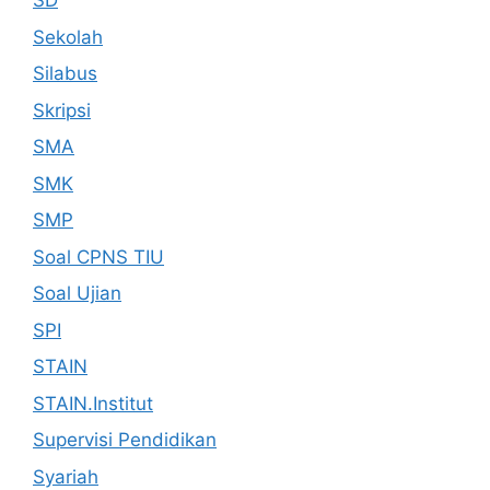
SD
Sekolah
Silabus
Skripsi
SMA
SMK
SMP
Soal CPNS TIU
Soal Ujian
SPI
STAIN
STAIN.Institut
Supervisi Pendidikan
Syariah