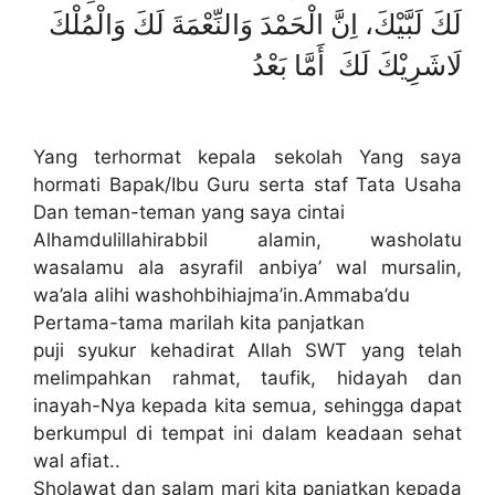
لَكَ لَبَّيْكَ، اِنَّ الْحَمْدَ وَالنِّعْمَةَ لَكَ وَالْمُلْكَ
لَاشَرِيْكَ لَكَ
أَمَّا بَعْدُ
Yang terhormat kepala sekolah Yang saya
hormati Bapak/Ibu Guru serta staf Tata Usaha
Dan teman-teman yang saya cintai
Alhamdulillahirabbil alamin, washolatu
wasalamu ala asyrafil anbiya’ wal mursalin,
wa’ala alihi washohbihiajma’in.Ammaba’du
Pertama-tama marilah kita panjatkan
puji syukur kehadirat Allah SWT yang telah
melimpahkan rahmat, taufik, hidayah dan
inayah-Nya kepada kita semua, sehingga dapat
berkumpul di tempat ini dalam keadaan sehat
wal afiat..
Sholawat dan salam mari kita panjatkan kepada