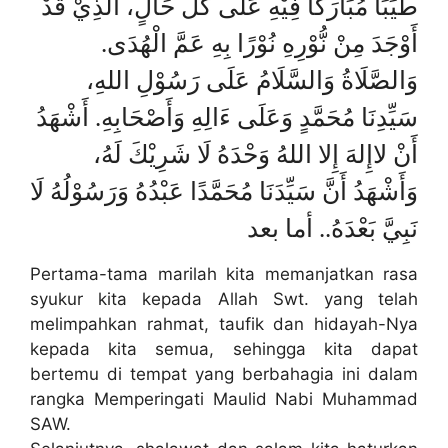
طَيِّبًا مُبَارَكًا فِيْهِ عَلَى كُلِّ حَالٍ، الَّذِيْ قَدْ
أَوْجَدَ مِنْ نُّوْرِهِ نُوْرًا بِهِ عَمَّ الْهُدَى.
وَالصَّلَاةُ وَالسَّلَامُ عَلَى رَسُوْلِ اللهِ،
سَيِّدِنَا مُحَمَّدٍ وَعَلَى ءَالِهِ وَأَصْحَابِهِ. أَشْهَدُ
أَنْ لاإِلهَ إِلا اللهُ وَحْدَهُ لَا شَرِيْكَ لَهُ،
وَأَشْهَدُ أَنَّ سَيِّدَنَا مُحَمَّدًا عَبْدُهُ وَرَسُوْلُهُ لَا
نَبِيَّ بَعْدَهُ..
أما بعد
Pertama-tama marilah kita memanjatkan rasa
syukur kita kepada Allah Swt. yang telah
melimpahkan rahmat, taufik dan hidayah-Nya
kepada kita semua, sehingga kita dapat
bertemu di tempat yang berbahagia ini dalam
rangka Memperingati Maulid Nabi Muhammad
SAW.