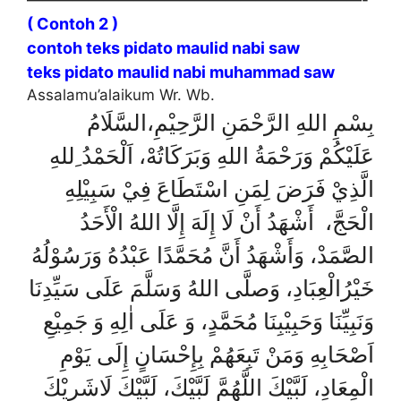
——————————————————————-
( Contoh 2 )
contoh teks pidato maulid nabi saw
teks pidato maulid nabi muhammad saw
Assalamu’alaikum Wr. Wb.
بِسْمِ اللهِ الرَّحْمَنِ الرَّحِيْمِ،السَّلَامُ
عَلَيْكُمْ وَرَحْمَةُ اللهِ وَبَرَكَاتُهْ، اَلْحَمْدُ ِللهِ
الَّذِيْ فَرَضَ لِمَنِ اسْتَطَاعَ فِيْ سَبِيْلِهِ
الْحَجَّ، أَشْهَدُ أَنْ لَا إِلَهَ إِلَّا اللهُ الْأَحَدُ
الصَّمَدْ، وَأَشْهَدُ أَنَّ مُحَمَّدًا عَبْدُهُ وَرَسُوْلُهُ
خَيْرُالْعِبَادِ، وَصلَّى اللهُ وَسَلَّمَ عَلَى سَيِّدِنَا
وَنَبِيِّنَا وَحَبِيْبِنَا مُحَمَّدٍ، وَ عَلَى اٰلِهِ وَ جَمِيْعِ
اَصْحَابِهِ وَمَنْ تَبِعَهُمْ بِإِحْسَانٍ إِلَى يَوْمِ
الْمِعَادِ، لَبَّيْكَ اللَّهُمَّ لَبَّيْكَ، لَبَّيْكَ لَاشَرِيْكَ