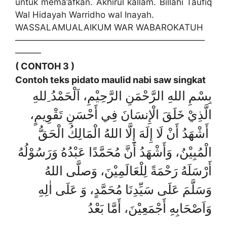
untuk mema’afkan. Akhirul kallam. Billahi Taufiq
Wal Hidayah Warridho wal Inayah.
WASSALAMUALAIKUM WAR WABAROKATUH
——————————————————————
———
( CONTOH 3 )
Contoh teks pidato maulid nabi saw singkat
بِسْمِ اللهِ الرَّحْمَنِ الرَّحِيْمِ، اَلْحَمْدُ ِللهِ
الَّذِيْ خَلَقَ الْإِنسَانَ فِي أَحْسَنِ تَقْوِيمٍ،
أَشْهَدُ أَنْ لَا إِلَهَ إِلَّا اللهُ الْمَالِكُ الْحَقُّ
الْمُبِيْنُ، وَأَشْهَدُ أَنَّ مُحَمَّدًا عَبْدُهُ وَرَسُوْلُهُ
أَرْسَلَهُ رَحْمَةً لِلْعَالَمِيْنَ، وَصلَّى اللهُ
وَسَلَّمَ عَلَى سَيِّدِنَا مُحَمَّدٍ، وَ عَلَى اٰلِهِ
وَاَصْحَابِهِ أَجْمَعِيْنَ، أَمَّا بَعْدُ