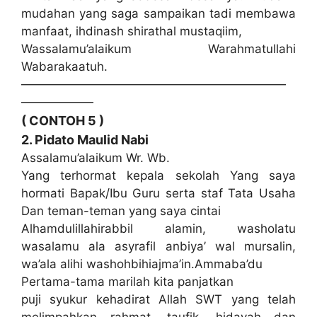
mudahan yang saga sampaikan tadi membawa
manfaat, ihdinash shirathal mustaqiim,
Wassalamu’alaikum Warahmatullahi
Wabarakaatuh.
——————————————————————
——————
( CONTOH 5 )
2. Pidato Maulid Nabi
Assalamu’alaikum Wr. Wb.
Yang terhormat kepala sekolah Yang saya
hormati Bapak/Ibu Guru serta staf Tata Usaha
Dan teman-teman yang saya cintai
Alhamdulillahirabbil alamin, washolatu
wasalamu ala asyrafil anbiya’ wal mursalin,
wa’ala alihi washohbihiajma’in.Ammaba’du
Pertama-tama marilah kita panjatkan
puji syukur kehadirat Allah SWT yang telah