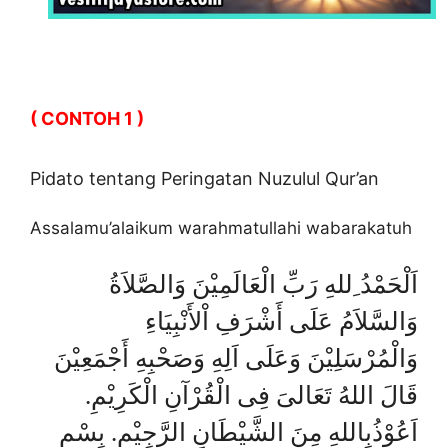
( CONTOH 1 )
Pidato tentang Peringatan Nuzulul Qur’an
Assalamu’alaikum warahmatullahi wabarakatuh
اَلْحَمْدُ ِللهِ رَبِّ الْعَالَمِيْنَ وَالصَّلاَةُ
وَالسَّلاَمُ عَلَى أَشْرَفِ اْلأَنْبِيَاءِ
وَالْمُرْسَلِيْنَ وَعَلَى اَلِهِ وَصَحْبِهِ أَجْمَعِيْنَ
قَالَ اللهُ تَعَالىَ فِى الْقُرْآنِ الْكَرِيْمِ.
اَعُوْذُبِاللهِ مِنَ الشَّيْطَانِ الرَّجِيْمِ. بِسْمِ