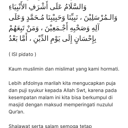
وَالسَّلَامُ عَلَى أَشْرَفِ الأَنْبِيَاءِ
وَالـمُرْسَلِيْنَ ، نَبِيِّنَا وَحَبِيْبِنَا مُـحَمَّدٍ وَعَلَى
آلِهِ وَصَحْبِهِ أَجْـمَعِيْنَ ، وَمَنْ تَبِعَهُمْ
بِإِحْسَانٍ إِلَى يَوْمِ الدِّيْنِ ، أَمَّا بَعْدُ
( ISI pidato )
Kaum muslimin dan mislimat yang kami hormati.
Lebih afdolnya marilah kita mengucapkan puja
dan puji syukur kepada Allah Swt, karena pada
kesempatan malam ini kita bisa berkumpul di
masjid dengan maksud memperingati nuzulul
Qur’an.
Shalawat serta salam semoga tetap