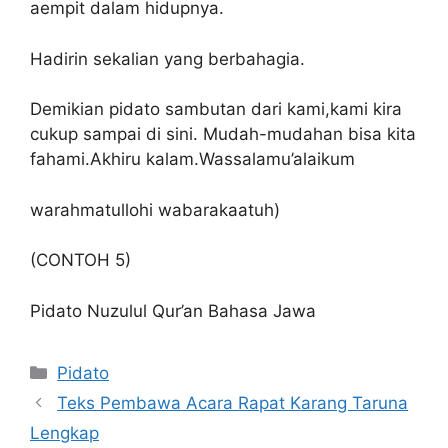
aempit dalam hidupnya.
Hadirin sekalian yang berbahagia.
Demikian pidato sambutan dari kami,kami kira
cukup sampai di sini. Mudah-mudahan bisa kita
fahami.Akhiru kalam.Wassalamu’alaikum
warahmatullohi wabarakaatuh)
(CONTOH 5)
Pidato Nuzulul Qur’an Bahasa Jawa
Kategori
Pidato
Teks Pembawa Acara Rapat Karang Taruna
Lengkap