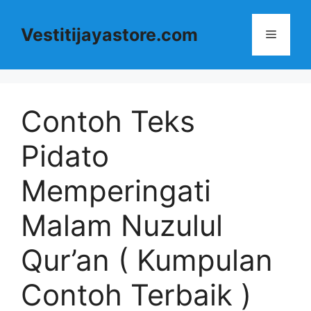
Langsung
ke
Vestitijayastore.com
Menu
isi
Contoh Teks
Pidato
Memperingati
Malam Nuzulul
Qur’an ( Kumpulan
Contoh Terbaik )