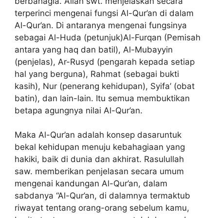
berbahagia. Allah swt. menjelaskan secara
terperinci mengenai fungsi Al-Qur’an di dalam
Al-Qur’an. Di antaranya mengenai fungsinya
sebagai Al-Huda (petunjuk)Al-Furqan (Pemisah
antara yang haq dan batil), Al-Mubayyin
(penjelas), Ar-Rusyd (pengarah kepada setiap
hal yang berguna), Rahmat (sebagai bukti
kasih), Nur (penerang kehidupan), Syifa’ (obat
batin), dan lain-lain. Itu semua membuktikan
betapa agungnya nilai Al-Qur’an.
Maka Al-Qur’an adalah konsep dasaruntuk
bekal kehidupan menuju kebahagiaan yang
hakiki, baik di dunia dan akhirat. Rasulullah
saw. memberikan penjelasan secara umum
mengenai kandungan Al-Qur’an, dalam
sabdanya “Al-Qur’an, di dalamnya termaktub
riwayat tentang orang-orang sebelum kamu,