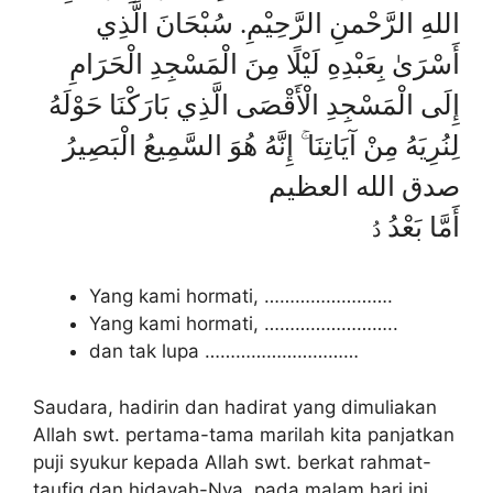
اللهِ الرَّحْمنِ الرَّحِيْمِ. سُبْحَانَ الَّذِي
أَسْرَىٰ بِعَبْدِهِ لَيْلًا مِنَ الْمَسْجِدِ الْحَرَامِ
إِلَى الْمَسْجِدِ الْأَقْصَى الَّذِي بَارَكْنَا حَوْلَهُ
لِنُرِيَهُ مِنْ آيَاتِنَا ۚ إِنَّهُ هُوَ السَّمِيعُ الْبَصِيرُ
صدق الله العظيم
أَمَّا بَعْدُ
دُ
Yang kami hormati, …………………….
Yang kami hormati, ……………………..
dan tak lupa …………………………
Saudara, hadirin dan hadirat yang dimuliakan
Allah swt. pertama-tama marilah kita panjatkan
puji syukur kepada Allah swt. berkat rahmat-
taufiq dan hidayah-Nya, pada malam hari ini