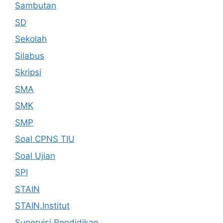
Sambutan
SD
Sekolah
Silabus
Skripsi
SMA
SMK
SMP
Soal CPNS TIU
Soal Ujian
SPI
STAIN
STAIN.Institut
Supervisi Pendidikan