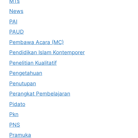
MTs
News
PAI
PAUD
Pembawa Acara (MC)
Pendidikan Islam Kontemporer
Penelitian Kualitatif
Pengetahuan
Penutupan
Perangkat Pembelajaran
Pidato
Pkn
PNS
Pramuka