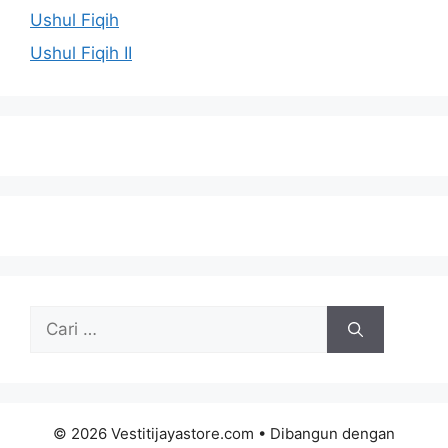
Ushul Fiqih
Ushul Fiqih II
Cari
untuk:
© 2026 Vestitijayastore.com
• Dibangun dengan