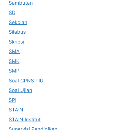
Sambutan
SD
Sekolah
Silabus
Skripsi
SMA
SMK
SMP
Soal CPNS TIU
Soal Ujian
SPI
STAIN
STAIN.Institut
Supervisi Pendidikan