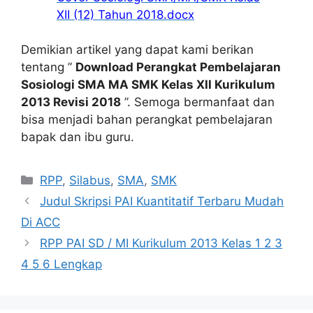
XII (12) Tahun 2018.docx
Demikian artikel yang dapat kami berikan
tentang ”
Download Perangkat Pembelajaran
Sosiologi SMA MA SMK Kelas XII Kurikulum
2013 Revisi 2018
”. Semoga bermanfaat dan
bisa menjadi bahan perangkat pembelajaran
bapak dan ibu guru.
Kategori
RPP
,
Silabus
,
SMA
,
SMK
Judul Skripsi PAI Kuantitatif Terbaru Mudah
Di ACC
RPP PAI SD / MI Kurikulum 2013 Kelas 1 2 3
4 5 6 Lengkap