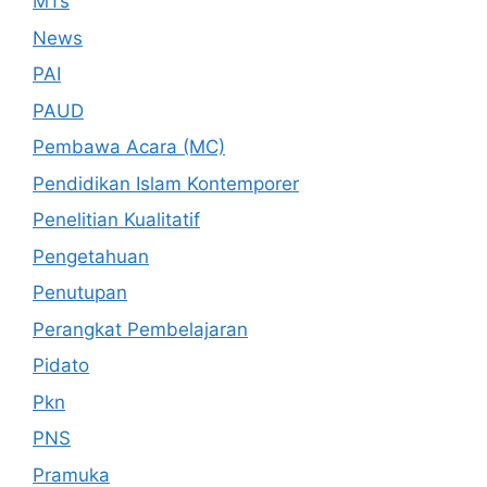
MTs
News
PAI
PAUD
Pembawa Acara (MC)
Pendidikan Islam Kontemporer
Penelitian Kualitatif
Pengetahuan
Penutupan
Perangkat Pembelajaran
Pidato
Pkn
PNS
Pramuka