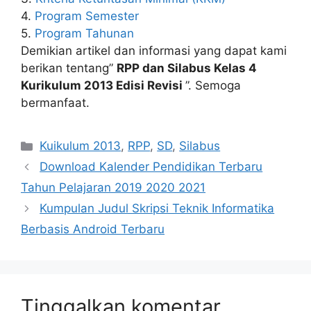
4.
Program Semester
5.
Program Tahunan
Demikian artikel dan informasi yang dapat kami
berikan tentang”
RPP dan Silabus Kelas 4
Kurikulum 2013 Edisi Revisi
”. Semoga
bermanfaat.
Kategori
Kuikulum 2013
,
RPP
,
SD
,
Silabus
Download Kalender Pendidikan Terbaru
Tahun Pelajaran 2019 2020 2021
Kumpulan Judul Skripsi Teknik Informatika
Berbasis Android Terbaru
Tinggalkan komentar