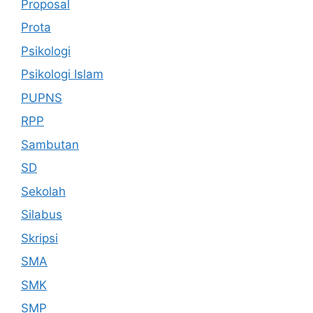
Proposal
Prota
Psikologi
Psikologi Islam
PUPNS
RPP
Sambutan
SD
Sekolah
Silabus
Skripsi
SMA
SMK
SMP