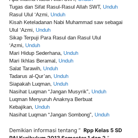
Tugas dan Sifat Rasul-Rasul Allah SWT,
Unduh
Rasul Ulul ‘Azmi,
Unduh
Kisah Keteladanan Nabi Muhammad saw sebagai
Ulul ‘Azmi,
Unduh
Sikap Terpuji Para Rasul dan Rasul Ulul
‘Azmi,
Unduh
Mari Hidup Sederhana,
Unduh
Mari Ikhlas Beramal,
Unduh
Salat Tarawih,
Unduh
Tadarus al-Qur’an,
Unduh
Siapakah Luqman,
Unduh
Nasihat Luqman “Jangan Musyrik”,
Unduh
Luqman Menyuruh Anaknya Berbuat
Kebajikan,
Unduh
Nasihat Luqman “Jangan Sombong”,
Unduh
Demikian informasi tentang ”
Rpp Kelas 5 SD
PAI Kurikulum 2013 Semester 1 dan 2
”.