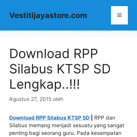
Langsung
ke
Vestitijayastore.com
Menu
isi
Download RPP
Silabus KTSP SD
Lengkap..!!!
Agustus 27, 2015
oleh
Download RPP Silabus KTSP SD
|
RPP dan
Silabus memang menjadi sesuatu yang sangat
penting bagi seorang guru. Pada kesempatan