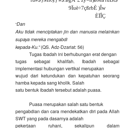
9
Ï
u
è
÷
7
ç
ß
r
b
È
)
Î
w
È
Ï
Î
Ç
Dan
“
Aku tidak menciptakan jin dan manusia melainkan
supaya mereka mengabdi
kepada-Ku.”
(QS. Adz-Dzariat: 56)
Tugas ibadah ini berhubungan erat dengan
tugas sebagai khalifah. Ibadah sebagai
implementasi hubungan vertikal merupakan
wujud dari ketundukan dan kepatuhan seorang
hamba kepada sang kholik. Salah
satu bentuk ibadah tersebut adalah puasa.
Puasa merupakan salah satu bentuk
pengabdian dan cara mendekatkan diri pada Allah
SWT yang pada dasarnya adalah
pekerjaan ruhani, sekalipun dalam