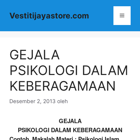
Langsung
ke
Vestitijayastore.com
Menu
isi
GEJALA
PSIKOLOGI DALAM
KEBERAGAMAAN
Desember 2, 2013
oleh
GEJALA
PSIKOLOGI DALAM KEBERAGAMAAN
Contoh Makalah Materi : Psikologi Islam