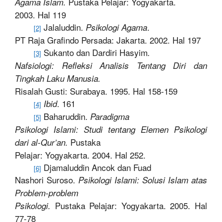
Pustaka Pelajar: Yogyakarta.
Agama Islam.
2003. Hal 119
Jalaluddin.
.
Psikologi Agama
[2]
PT Raja Grafindo Persada: Jakarta. 2002. Hal 197
Sukanto dan Dardiri Hasyim
.
[3]
Nafsiologi: Refleksi Analisis Tentang Diri dan
Tingkah Laku Manusia.
Risalah Gusti: Surabaya. 1995. Hal 158-159
. 161
Ibid
[4]
Baharuddin.
Paradigma
[5]
Psikologi Islami: Studi tentang Elemen Psikologi
Pustaka
dari al-Qur’an.
Pelajar: Yogyakarta. 2004. Hal 252.
Djamaluddin Ancok dan Fuad
[6]
Nashori Suroso.
Psikologi Islami: Solusi Islam atas
Problem-problem
Pustaka Pelajar: Yogyakarta. 2005. Hal
Psikologi.
77-78