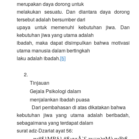
merupakan daya dorong untuk
melakukan sesuatu. Dan diantara daya dorong
tersebut adalah bersumber dari
upaya untuk memenuhi kebutuhan jiwa. Dan
kebutuhan jiwa yang utama adalah
ibadah, maka dapat disimpulkan bahwa motivasi
utama manusia dalam bertingkah
laku adalah ibadah.
[5]
2.
Tinjauan
Gejala Psikologi
dalam
menjalankan ibadah
puasa
Dari pembahasan di atas dikatakan bahwa
kebutuhan jiwa yang utama adalah beribadah,
sebagaimana yang terdapat dalam
surat adz-Dzariat ayat 56:
r
u
#
$
}
M
R
§
}
#
$
:
ø
g
Å
`
£
z
y
=
n
)
ø
M
à
r
u
B
t
$