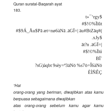
Quran suratal-Baqarah ayat
183.
t
»
¯
‘
r
g
y
$
#
$
!
©
%
Ï
ï
û
t
#
$
9
Á
_
Å
u
$
P
ã
æ
t
=
n
ø
6
à
N
ã
.
ä
G
Ï
=
|
ä
u
#
B
t
Z
ã
q
#
(
.
x
J
y
$
ã
t
?
n
.
ä
G
Ï
=
|
#
$
!
©
%
Ï
ï
ú
B
Ï
`
?
s
G
)
à
q
b
t
9
s
è
y
=
ª
3
ä
N
ö
%
s
7
ö
=
Î
6
à
N
ö
È
Ì
Ñ
Ê
Ç
“Hai
orang-orang yang beriman, diwajibkan atas kamu
berpuasa sebagaimana diwajibkan
atas orang-orang sebelum kamu agar kamu