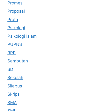
Promes
Proposal
Prota
Psikologi
Psikologi Islam
PUPNS
RPP
Sambutan
SD
Sekolah
Silabus
Skripsi
SMA
SMK