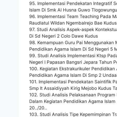
95. Implementasi Pendekatan Integratif
Islam Di Smk Al Husna Guwo Tlogowungu P
96. Implementasi Team Teaching Pada Ma
Raudlatul Wildan Ngembalrejo Bae Kudus 
97. Studi Analisis Aspek-aspek Kontekst
Di Sd Negeri 2 Colo Dawe Kudus
98. Kemampuan Guru Pai Menggunakan M
Pendidikan Agama Islam Di Sd Negeri 5 
99. Studi Analisis Implementasi Ktsp Pa
Negeri I Papasan Bangsri Jepara Tahun Pe
100. Kegiatan Ekstrakurikuler Pendidikan
Pendidikan Agama Islam Di Smp 2 Undaan
101. Implementasi Pendekatan Saintifik 
Smp It Assaidiyyah Kirig Mejobo Kudus Ta
102. Studi Analisis Pelaksanaan Program
Dalam Kegiatan Pendidikan Agama Islam
20../20..
103. Studi Analisis Tipe Kepemimpinan T