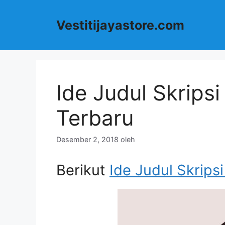
Langsung
ke
Vestitijayastore.com
isi
Ide Judul Skrips
Terbaru
Desember 2, 2018
oleh
Berikut
Ide Judul Skrips