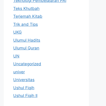
Teknologi Pembelajaran PAI
Teks Khutbah
Terjemah Kitab
Trik and Tips
UKG
Ulumul Hadits
Ulumul Quran
UN
Uncategorized
univer
Universitas
Ushul Fiqih
Ushul Fiqih II