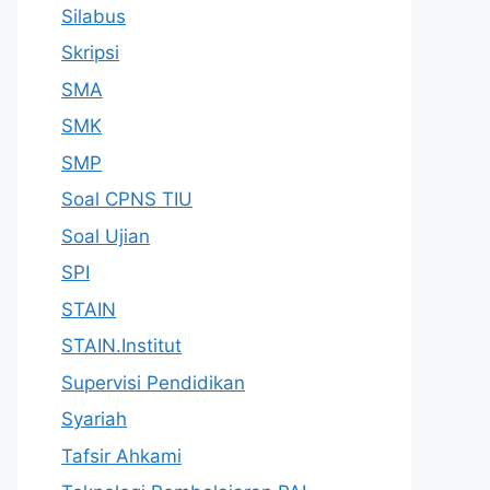
Silabus
Skripsi
SMA
SMK
SMP
Soal CPNS TIU
Soal Ujian
SPI
STAIN
STAIN.Institut
Supervisi Pendidikan
Syariah
Tafsir Ahkami