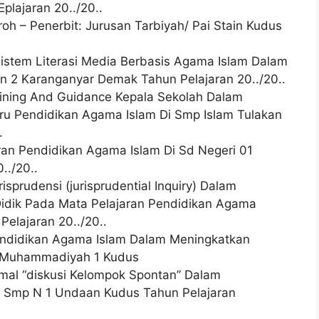
plajaran 20../20..
iroh – Penerbit: Jurusan Tarbiyah/ Pai Stain Kudus
Sistem Literasi Media Berbasis Agama Islam Dalam
n 2 Karanganyar Demak Tahun Pelajaran 20../20..
aining And Guidance Kepala Sekolah Dalam
ru Pendidikan Agama Islam Di Smp Islam Tulakan
.
ran Pendidikan Agama Islam Di Sd Negeri 01
../20..
sprudensi (jurisprudential Inquiry) Dalam
Didik Pada Mata Pelajaran Pendidikan Agama
elajaran 20../20..
endidikan Agama Islam Dalam Meningkatkan
p Muhammadiyah 1 Kudus
rmal “diskusi Kelompok Spontan” Dalam
i Smp N 1 Undaan Kudus Tahun Pelajaran