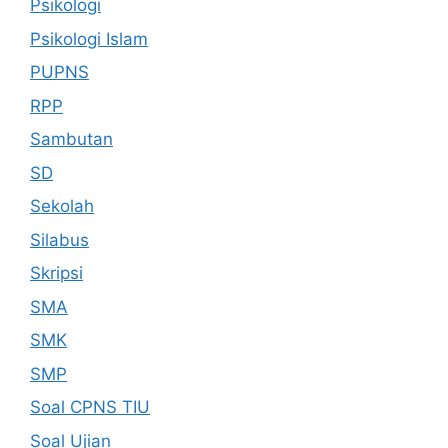
Psikologi
Psikologi Islam
PUPNS
RPP
Sambutan
SD
Sekolah
Silabus
Skripsi
SMA
SMK
SMP
Soal CPNS TIU
Soal Ujian