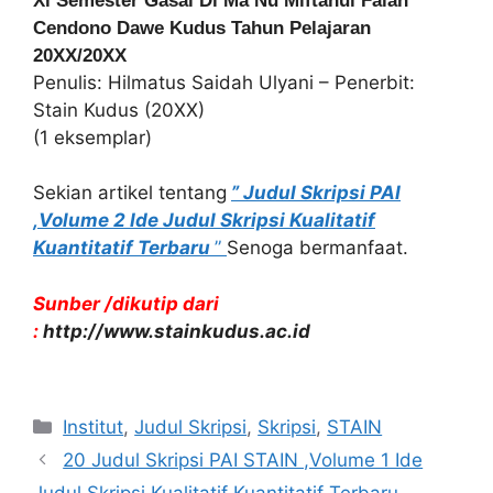
Xi Semester Gasal Di Ma Nu Miftahul Falah
Cendono Dawe Kudus Tahun Pelajaran
20XX/20XX
Penulis: Hilmatus Saidah Ulyani – Penerbit:
Stain Kudus (20XX)
(1 eksemplar)
Sekian artikel tentang
” Judul Skripsi PAI
,Volume 2 Ide Judul Skripsi Kualitatif
Kuantitatif Terbaru
”
Senoga bermanfaat.
Sunber /dikutip dari
:
http://www.stainkudus.ac.id
Kategori
Institut
,
Judul Skripsi
,
Skripsi
,
STAIN
20 Judul Skripsi PAI STAIN ,Volume 1 Ide
Judul Skripsi Kualitatif Kuantitatif Terbaru