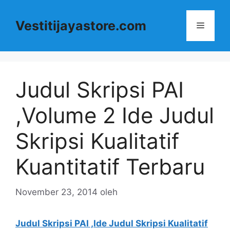
Langsung
ke
Vestitijayastore.com
Menu
isi
Judul Skripsi PAI
,Volume 2 Ide Judul
Skripsi Kualitatif
Kuantitatif Terbaru
November 23, 2014
oleh
Judul Skripsi PAI ,Ide Judul Skripsi Kualitatif