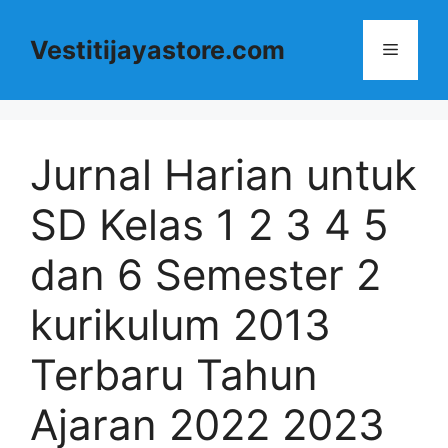
Langsung
ke
Vestitijayastore.com
Menu
isi
Jurnal Harian untuk
SD Kelas 1 2 3 4 5
dan 6 Semester 2
kurikulum 2013
Terbaru Tahun
Ajaran 2022 2023