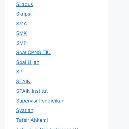
Silabus
Skripsi
SMA
SMK
SMP
Soal CPNS TIU
Soal Ujian
SPI
STAIN
STAIN.Institut
Supervisi Pendidikan
Syariah
Tafsir Ahkami