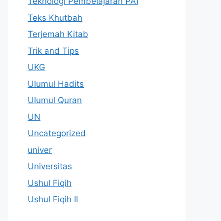
Teknologi Pembelajaran PAI
Teks Khutbah
Terjemah Kitab
Trik and Tips
UKG
Ulumul Hadits
Ulumul Quran
UN
Uncategorized
univer
Universitas
Ushul Fiqih
Ushul Fiqih II