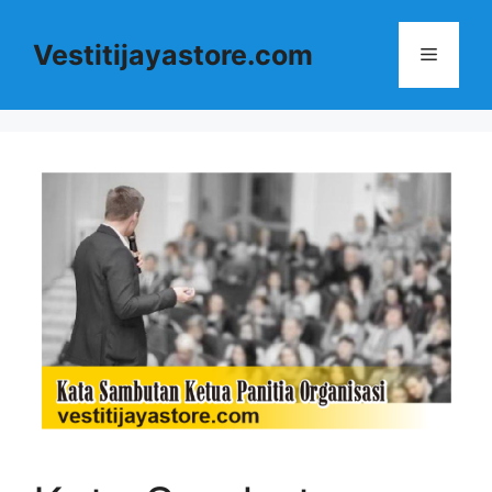
Langsung
ke
Vestitijayastore.com
Menu
isi