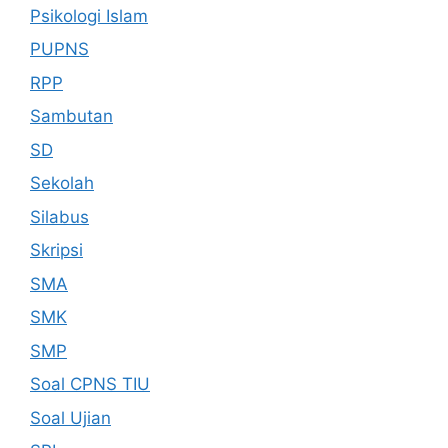
Psikologi Islam
PUPNS
RPP
Sambutan
SD
Sekolah
Silabus
Skripsi
SMA
SMK
SMP
Soal CPNS TIU
Soal Ujian