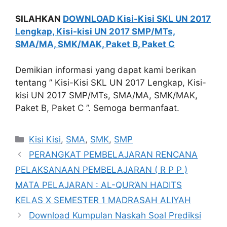
SILAHKAN
DOWNLOAD Kisi-Kisi SKL UN 2017
Lengkap, Kisi-kisi UN 2017 SMP/MTs,
SMA/MA, SMK/MAK, Paket B, Paket C
Demikian informasi yang dapat kami berikan
tentang ” Kisi-Kisi SKL UN 2017 Lengkap, Kisi-
kisi UN 2017 SMP/MTs, SMA/MA, SMK/MAK,
Paket B, Paket C ”. Semoga bermanfaat.
Kategori
Kisi Kisi
,
SMA
,
SMK
,
SMP
PERANGKAT PEMBELAJARAN RENCANA
PELAKSANAAN PEMBELAJARAN ( R P P )
MATA PELAJARAN : AL-QUR’AN HADITS
KELAS X SEMESTER 1 MADRASAH ALIYAH
Download Kumpulan Naskah Soal Prediksi