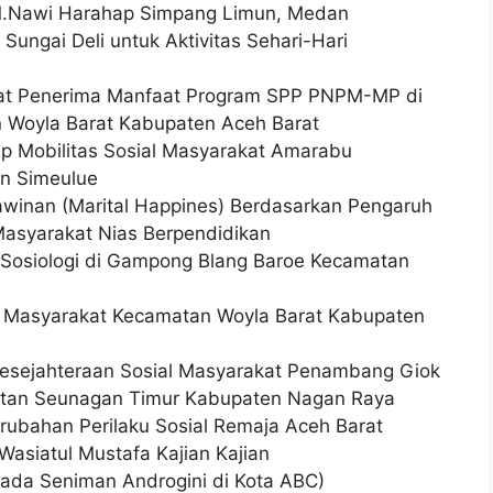
M.Nawi Harahap Simpang Limun, Medan
Sungai Deli untuk Aktivitas Sehari-Hari
akat Penerima Manfaat Program SPP PNPM-MP di
Woyla Barat Kabupaten Aceh Barat
ap Mobilitas Sosial Masyarakat Amarabu
n Simeulue
awinan (Marital Happines) Berdasarkan Pengaruh
asyarakat Nias Berpendidikan
n Sosiologi di Gampong Blang Baroe Kecamatan
ial Masyarakat Kecamatan Woyla Barat Kabupaten
 Kesejahteraan Sosial Masyarakat Penambang Giok
tan Seunagan Timur Kabupaten Nagan Raya
rubahan Perilaku Sosial Remaja Aceh Barat
asiatul Mustafa Kajian Kajian
 pada Seniman Androgini di Kota ABC)