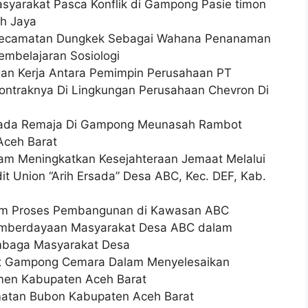
asyarakat Pasca Konflik di Gampong Pasie timon
eh Jaya
Di Kecamatan Dungkek Sebagai Wahana Penanaman
embelajaran Sosiologi
an Kerja Antara Pemimpin Perusahaan PT
ontraknya Di Lingkungan Perusahaan Chevron Di
Pada Remaja Di Gampong Meunasah Rambot
Aceh Barat
alam Meningkatkan Kesejahteraan Jemaat Melalui
it Union “Arih Ersada” Desa ABC, Kec. DEF, Kab.
alam Proses Pembangunan di Kawasan ABC
emberdayaan Masyarakat Desa ABC dalam
embaga Masyarakat Desa
kat Gampong Cemara Dalam Menyelesaikan
men Kabupaten Aceh Barat
amatan Bubon Kabupaten Aceh Barat