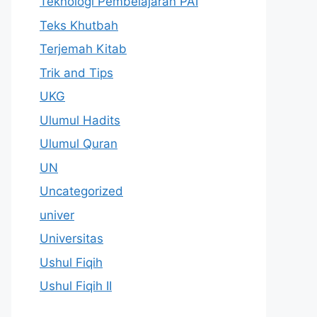
Teknologi Pembelajaran PAI
Teks Khutbah
Terjemah Kitab
Trik and Tips
UKG
Ulumul Hadits
Ulumul Quran
UN
Uncategorized
univer
Universitas
Ushul Fiqih
Ushul Fiqih II