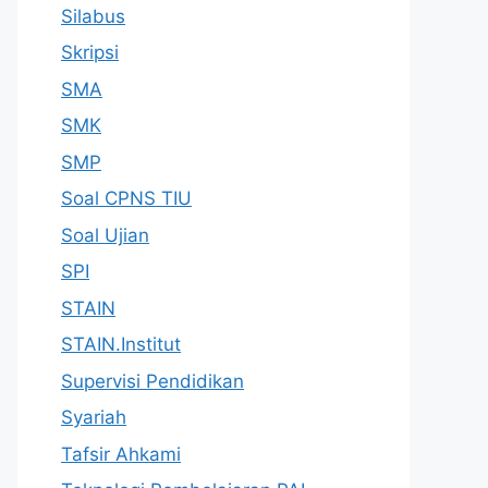
Silabus
Skripsi
SMA
SMK
SMP
Soal CPNS TIU
Soal Ujian
SPI
STAIN
STAIN.Institut
Supervisi Pendidikan
Syariah
Tafsir Ahkami