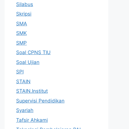
Silabus
Skripsi
SMA
SMK
SMP
Soal CPNS TIU
Soal Ujian
SPI
STAIN
STAIN.Institut
Supervisi Pendidikan
Syariah
Tafsir Ahkami