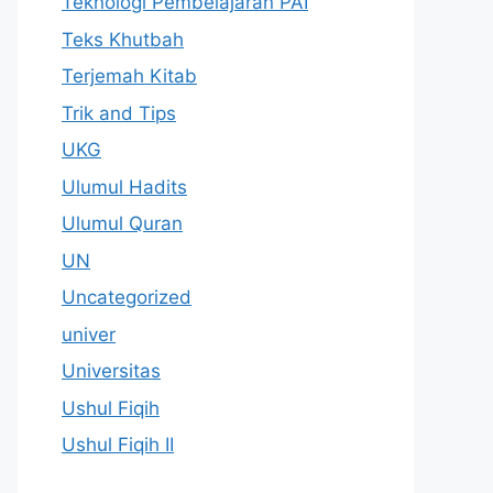
Teknologi Pembelajaran PAI
Teks Khutbah
Terjemah Kitab
Trik and Tips
UKG
Ulumul Hadits
Ulumul Quran
UN
Uncategorized
univer
Universitas
Ushul Fiqih
Ushul Fiqih II