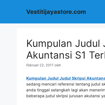
Langsung
ke
Vestitijayastore.com
isi
Kumpulan Judul J
Akuntansi S1 Te
Februari 22, 2017
oleh
Kumpulan Judul Judul Skripsi Akuntans
sedang mencari referensi tentang judul s
anda tinggal selangkah lagi akan menerima
beberapa judul skripsi jurusan akutansi y