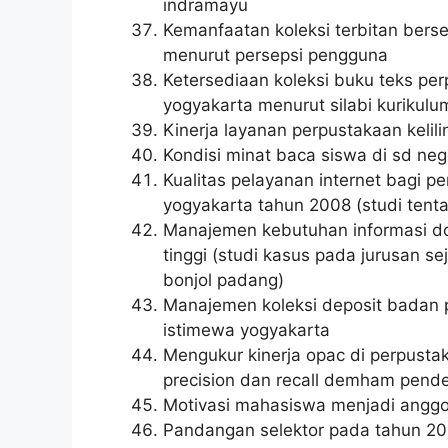
indramayu
Kemanfaatan koleksi terbitan berse
menurut persepsi pengguna
Ketersediaan koleksi buku teks p
yogyakarta menurut silabi kurikulu
Kinerja layanan perpustakaan keli
Kondisi minat baca siswa di sd ne
Kualitas pelayanan internet bagi p
yogyakarta tahun 2008 (studi tenta
Manajemen kebutuhan informasi d
tinggi (studi kasus pada jurusan s
bonjol padang)
Manajemen koleksi deposit badan p
istimewa yogyakarta
Mengukur kinerja opac di perpustak
precision dan recall demham pende
Motivasi mahasiswa menjadi anggo
Pandangan selektor pada tahun 20