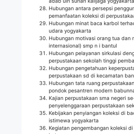
adab uin sunan kalijaga yogyakart
Hubungan antara persepsi penggun
pemanfaatan koleksi di perpustaka
Hubungan minat baca karbol terhad
udara yogyakarta
Hubungan motivasi orang tua dan m
internasional) smp n i bantul
Hubungan pelayanan sirkulasi den
perpustakaan sekolah tinggi pem
Hubungan pengetahuan keperpustak
perpustakaan sd di kecamatan ban
Hubungan tata ruang perpustakaan
pondok pesantren modern babunna
Kajian perpustakaan sma negeri se
penyelenggaraan perpustakaan sek
Kebijakan penyiangan koleksi di b
istimewa yogyakarta
Kegiatan pengembangan koleksi di