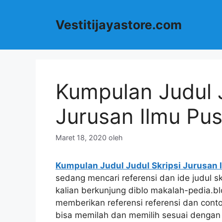
Langsung
ke
Vestitijayastore.com
isi
Kumpulan Judul J
Jurusan Ilmu Pu
Maret 18, 2020
oleh
Kumpulan Judul Judul Skripsi Jurusan
sedang mencari referensi dan ide judul sk
kalian berkunjung diblo makalah-pedia.blog
memberikan referensi referensi dan contoh
bisa memilah dan memilih sesuai dengan 