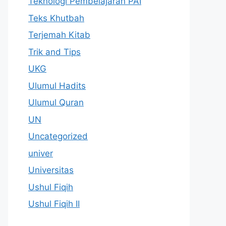
Teknologi Pembelajaran PAI
Teks Khutbah
Terjemah Kitab
Trik and Tips
UKG
Ulumul Hadits
Ulumul Quran
UN
Uncategorized
univer
Universitas
Ushul Fiqih
Ushul Fiqih II