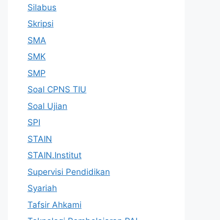
Silabus
Skripsi
SMA
SMK
SMP
Soal CPNS TIU
Soal Ujian
SPI
STAIN
STAIN.Institut
Supervisi Pendidikan
Syariah
Tafsir Ahkami