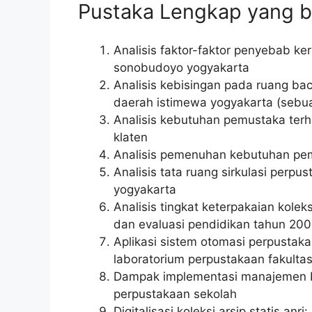
Pustaka Lengkap yang bis
Analisis faktor-faktor penyebab 
sonobudoyo yogyakarta
Analisis kebisingan pada ruang ba
daerah istimewa yogyakarta (sebu
Analisis kebutuhan pemustaka ter
klaten
Analisis pemenuhan kebutuhan pem
Analisis tata ruang sirkulasi perpu
yogyakarta
Analisis tingkat keterpakaian kole
dan evaluasi pendidikan tahun 20
Aplikasi sistem otomasi perpustaka
laboratorium perpustakaan fakultas
Dampak implementasi manajemen 
perpustakaan sekolah
Digitalisasi koleksi arsip statis anr