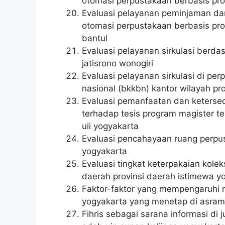
otomasi perpustakaan berbasis pro
Evaluasi pelayanan peminjaman d
otomasi perpustakaan berbasis pr
bantul
Evaluasi pelayanan sirkulasi berda
jatisrono wonogiri
Evaluasi pelayanan sirkulasi di pe
nasional (bkkbn) kantor wilayah pr
Evaluasi pemanfaatan dan ketersed
terhadap tesis program magister tek
uii yogyakarta
Evaluasi pencahayaan ruang perp
yogyakarta
Evaluasi tingkat keterpakaian kole
daerah provinsi daerah istimewa y
Faktor-faktor yang mempengaruhi 
yogyakarta yang menetap di asra
Fihris sebagai sarana informasi di 