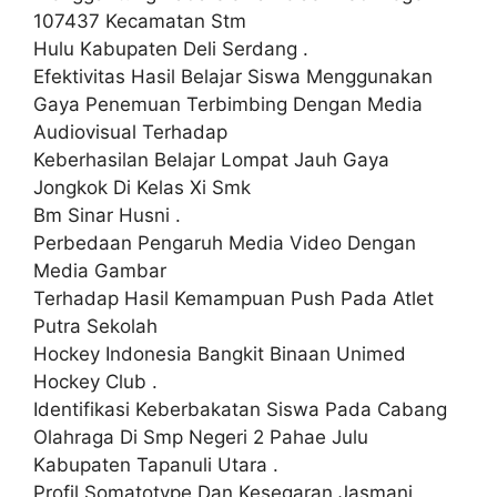
107437 Kecamatan Stm
Hulu Kabupaten Deli Serdang .
Efektivitas Hasil Belajar Siswa Menggunakan
Gaya Penemuan Terbimbing Dengan Media
Audiovisual Terhadap
Keberhasilan Belajar Lompat Jauh Gaya
Jongkok Di Kelas Xi Smk
Bm Sinar Husni .
Perbedaan Pengaruh Media Video Dengan
Media Gambar
Terhadap Hasil Kemampuan Push Pada Atlet
Putra Sekolah
Hockey Indonesia Bangkit Binaan Unimed
Hockey Club .
Identifikasi Keberbakatan Siswa Pada Cabang
Olahraga Di Smp Negeri 2 Pahae Julu
Kabupaten Tapanuli Utara .
Profil Somatotype Dan Kesegaran Jasmani