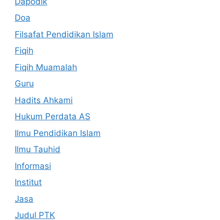
Dapodik
Doa
Filsafat Pendidikan Islam
Fiqih
Fiqih Muamalah
Guru
Hadits Ahkami
Hukum Perdata AS
Ilmu Pendidikan Islam
Ilmu Tauhid
Informasi
Institut
Jasa
Judul PTK