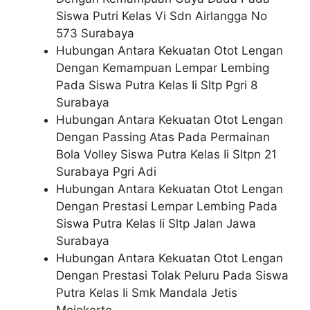
Siswa Putri Kelas Vi Sdn Airlangga No
573 Surabaya
Hubungan Antara Kekuatan Otot Lengan
Dengan Kemampuan Lempar Lembing
Pada Siswa Putra Kelas Ii Sltp Pgri 8
Surabaya
Hubungan Antara Kekuatan Otot Lengan
Dengan Passing Atas Pada Permainan
Bola Volley Siswa Putra Kelas Ii Sltpn 21
Surabaya Pgri Adi
Hubungan Antara Kekuatan Otot Lengan
Dengan Prestasi Lempar Lembing Pada
Siswa Putra Kelas Ii Sltp Jalan Jawa
Surabaya
Hubungan Antara Kekuatan Otot Lengan
Dengan Prestasi Tolak Peluru Pada Siswa
Putra Kelas Ii Smk Mandala Jetis
Mojokerto