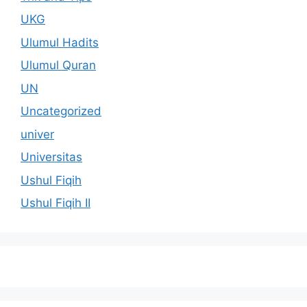
UKG
Ulumul Hadits
Ulumul Quran
UN
Uncategorized
univer
Universitas
Ushul Fiqih
Ushul Fiqih II