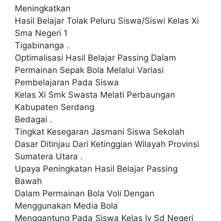
Meningkatkan
Hasil Belajar Tolak Peluru Siswa/Siswi Kelas Xi
Sma Negeri 1
Tigabinanga .
Optimalisasi Hasil Belajar Passing Dalam
Permainan Sepak Bola Melalui Variasi
Pembelajaran Pada Siswa
Kelas Xi Smk Swasta Melati Perbaungan
Kabupaten Serdang
Bedagai .
Tingkat Kesegaran Jasmani Siswa Sekolah
Dasar Ditinjau Dari Ketinggian Wilayah Provinsi
Sumatera Utara .
Upaya Peningkatan Hasil Belajar Passing
Bawah
Dalam Permainan Bola Voli Dengan
Menggunakan Media Bola
Menggantung Pada Siswa Kelas Iv Sd Negeri