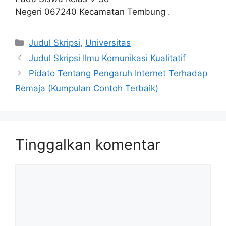
Negeri 067240 Kecamatan Tembung .
Kategori
Judul Skripsi
,
Universitas
Judul Skripsi Ilmu Komunikasi Kualitatif
Pidato Tentang Pengaruh Internet Terhadap
Remaja (Kumpulan Contoh Terbaik)
Tinggalkan komentar
Komentar