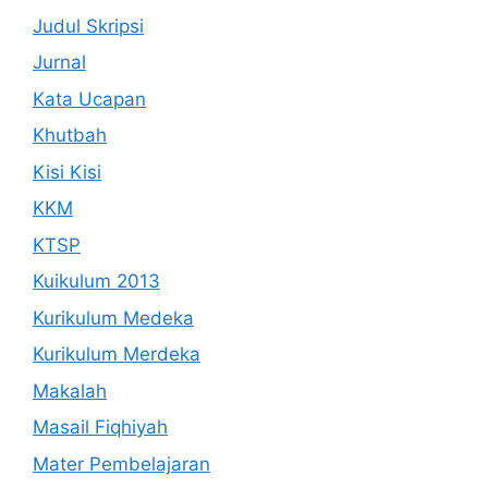
Judul Skripsi
Jurnal
Kata Ucapan
Khutbah
Kisi Kisi
KKM
KTSP
Kuikulum 2013
Kurikulum Medeka
Kurikulum Merdeka
Makalah
Masail Fiqhiyah
Mater Pembelajaran