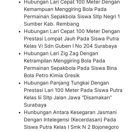
Hubungan Lari Cepat 100 Meter Dengan
Kemampuan Menggiring Bola Pada
Permainan Sepakbola Siswa Sltp Negri 1
Sumber Kab. Rembang
Hubungan Lari Cepat 100 Meter Dengan
Prestasi Lompat Jauh Pada Siswa Putra
Kelas Vi Sdn Guben I No 204 Surabaya
Hubungan Lari Zig Zag Dengan
Ketrampilan Menggiring Bola Pada
Permainan Sepakbola Pada Siswa Bina
Bola Petro Kimia Gresik
Hubungan Panjang Tungkai Dengan
Prestasi Lari 100 Meter Pada Siswa Putra
Kelas Iii Sltp Jalan Jawa “Disamakan”
Surabaya
Hunbungan Antara Kesegaran Jasmani
Dengan Intelegensi (Kecerdasan) Pada
Siswa Putra Kelas I Smk N 2 Bojonegoro