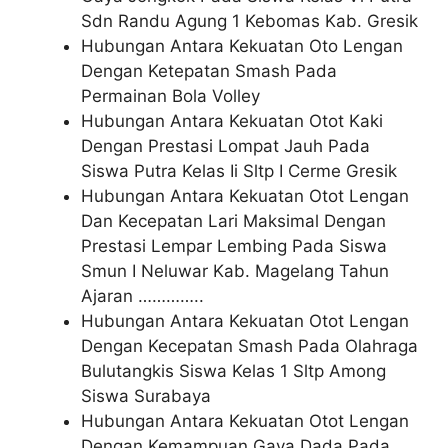
Sdn Randu Agung 1 Kebomas Kab. Gresik
Hubungan Antara Kekuatan Oto Lengan
Dengan Ketepatan Smash Pada
Permainan Bola Volley
Hubungan Antara Kekuatan Otot Kaki
Dengan Prestasi Lompat Jauh Pada
Siswa Putra Kelas Ii Sltp I Cerme Gresik
Hubungan Antara Kekuatan Otot Lengan
Dan Kecepatan Lari Maksimal Dengan
Prestasi Lempar Lembing Pada Siswa
Smun I Neluwar Kab. Magelang Tahun
Ajaran …………..
Hubungan Antara Kekuatan Otot Lengan
Dengan Kecepatan Smash Pada Olahraga
Bulutangkis Siswa Kelas 1 Sltp Among
Siswa Surabaya
Hubungan Antara Kekuatan Otot Lengan
Dengan Kemampuan Gaya Dada Pada