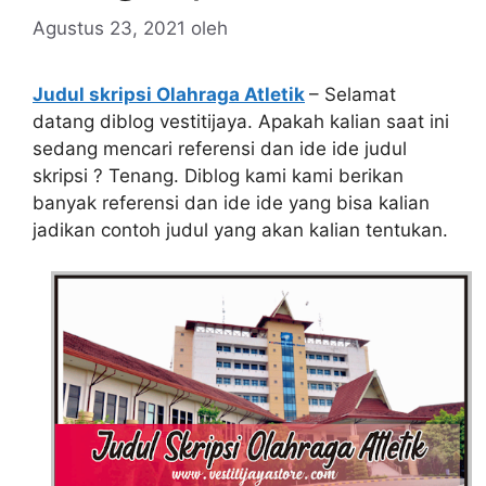
Agustus 23, 2021
oleh
Judul skripsi Olahraga Atletik
– Selamat
datang diblog vestitijaya. Apakah kalian saat ini
sedang mencari referensi dan ide ide judul
skripsi ? Tenang. Diblog kami kami berikan
banyak referensi dan ide ide yang bisa kalian
jadikan contoh judul yang akan kalian tentukan.