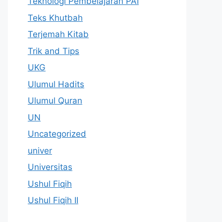
Teknologi Pembelajaran PAI
Teks Khutbah
Terjemah Kitab
Trik and Tips
UKG
Ulumul Hadits
Ulumul Quran
UN
Uncategorized
univer
Universitas
Ushul Fiqih
Ushul Fiqih II