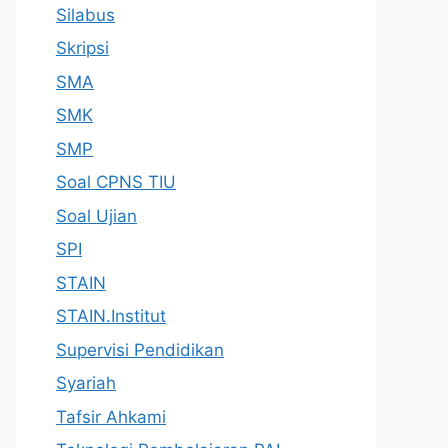
Silabus
Skripsi
SMA
SMK
SMP
Soal CPNS TIU
Soal Ujian
SPI
STAIN
STAIN.Institut
Supervisi Pendidikan
Syariah
Tafsir Ahkami