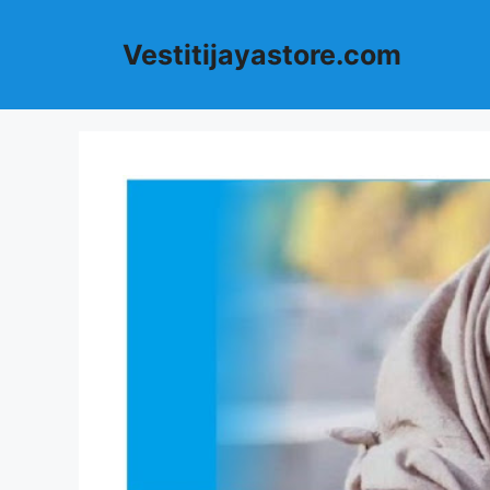
Langsung
ke
Vestitijayastore.com
isi