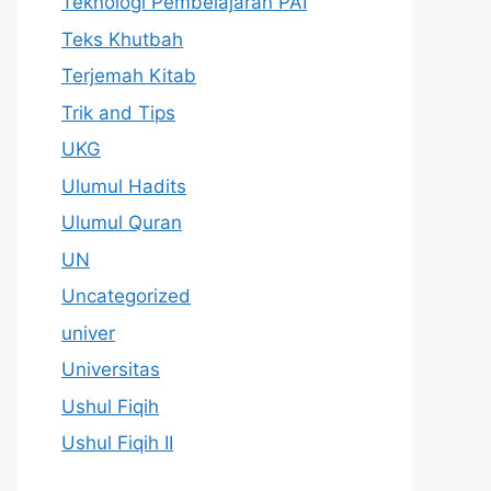
Teknologi Pembelajaran PAI
Teks Khutbah
Terjemah Kitab
Trik and Tips
UKG
Ulumul Hadits
Ulumul Quran
UN
Uncategorized
univer
Universitas
Ushul Fiqih
Ushul Fiqih II