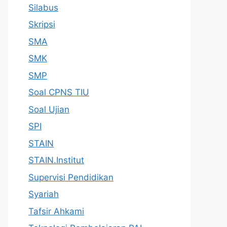
Silabus
Skripsi
SMA
SMK
SMP
Soal CPNS TIU
Soal Ujian
SPI
STAIN
STAIN.Institut
Supervisi Pendidikan
Syariah
Tafsir Ahkami