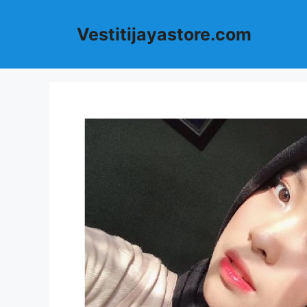
Langsung
ke
Vestitijayastore.com
isi