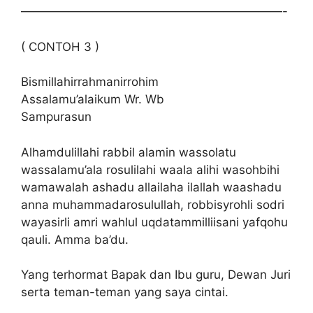
——————————————————————-
( CONTOH 3 )
Bismillahirrahmanirrohim
Assalamu’alaikum Wr. Wb
Sampurasun
Alhamdulillahi rabbil alamin wassolatu
wassalamu’ala rosulilahi waala alihi wasohbihi
wamawalah ashadu allailaha ilallah waashadu
anna muhammadarosulullah, robbisyrohli sodri
wayasirli amri wahlul uqdatammilliisani yafqohu
qauli. Amma ba’du.
Yang terhormat Bapak dan Ibu guru, Dewan Juri
serta teman-teman yang saya cintai.