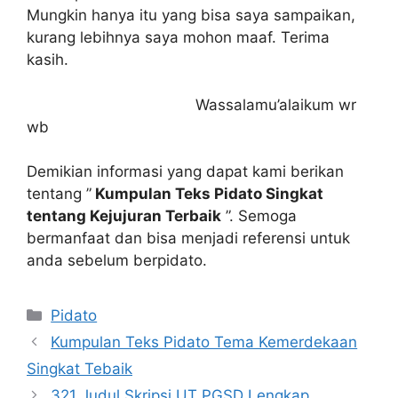
Mungkin hanya itu yang bisa saya sampaikan,
kurang lebihnya saya mohon maaf. Terima
kasih.
Wassalamu’alaikum wr
wb
Demikian informasi yang dapat kami berikan
tentang ”
Kumpulan Teks Pidato Singkat
tentang Kejujuran Terbaik
”. Semoga
bermanfaat dan bisa menjadi referensi untuk
anda sebelum berpidato.
Kategori
Pidato
Kumpulan Teks Pidato Tema Kemerdekaan
Singkat Tebaik
321 Judul Skripsi UT PGSD Lengkap