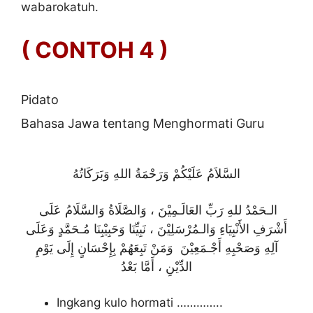
wabarokatuh.
( CONTOH 4 )
Pidato
Bahasa Jawa tentang Menghormati Guru
السَّلاَمُ عَلَيْكُمْ وَرَحْمَةُ اللهِ وَبَرَكَاتُهُ
الـحَمْدُ للهِ رَبِّ العَالَـمِيْنَ ، وَالصَّلَاةُ وَالسَّلَامُ عَلَى
أَشْرَفِ الأَنْبِيَاءِ وَالـمُرْسَلِيْنَ ، نَبِيِّنَا وَحَبِيْبِنَا مُـحَمَّدٍ وَعَلَى
آلِهِ وَصَحْبِهِ أَجْـمَعِيْنَ وَمَنْ تَبِعَهُمْ بِإِحْسَانٍ إِلَى يَوْمِ
الدِّيْنِ ، أَمَّا بَعْدُ
Ingkang kulo hormati …………..