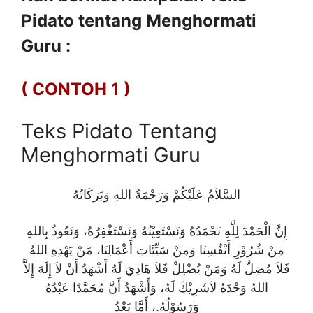
Pidato tentang Menghormati
Guru :
( CONTOH 1 )
Teks Pidato Tentang
Menghormati Guru
السَّلاَمُ عَلَيْكُمْ وَرَحْمَةُ اللهِ وَبَرَكَاتُهُ
إِنَّ الْحَمْدَ لِلَّهِ نَحْمَدُهُ وَنَسْتَعِيْنُهُ وَنَسْتَغْفِرُهُ، وَنَعُوذُ بِاللهِ
مِنْ شُرُوْرِ أَنْفُسِنَا وَمِنْ سَيِّئَاتِ أَعْمَالِنَا، مَنْ يَهْدِهِ اللهُ
فَلاَ مُضِلَّ لَهُ وَمَنْ يُضْلِلْ فَلاَ هَادِيَ لَهُ أَشْهَدُ أَنْ لاَ إِلَهَ إِلاَّ
اللهُ وَحْدَهُ لاَشَرِيْكَ لَهُ، وَأَشْهَدُ أَنَّ مُحَمَّدًا عَبْدُهُ
وَرَسُوْلُهُ.، أَمَّا بَعْدُ