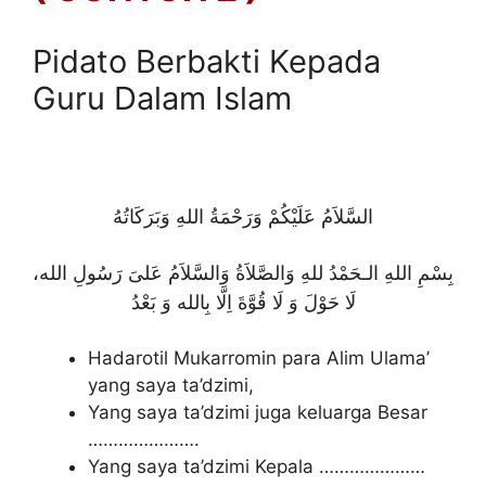
Pidato Berbakti Kepada
Guru Dalam Islam
السَّلاَمُ عَلَيْكُمْ وَرَحْمَةُ اللهِ وَبَرَكَاتُهُ
بِسْمِ اللهِ الـحَمْدُ للهِ وَالصَّلاَةُ وَالسَّلاَمُ عَلىَ رَسُولِ الله،
لَا حَوْلَ وَ لَا قُوَّةَ اِلَّا بِالله وَ بَعْدُ
Hadarotil Mukarromin para Alim Ulama’
yang saya ta’dzimi,
Yang saya ta’dzimi juga keluarga Besar
………………….
Yang saya ta’dzimi Kepala …………………