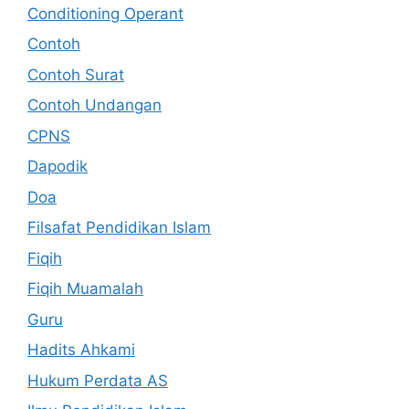
Conditioning Operant
Contoh
Contoh Surat
Contoh Undangan
CPNS
Dapodik
Doa
Filsafat Pendidikan Islam
Fiqih
Fiqih Muamalah
Guru
Hadits Ahkami
Hukum Perdata AS