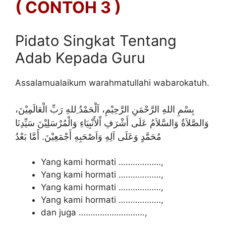
( CONTOH 3 )
Pidato Singkat Tentang
Adab Kepada Guru
Assalamualaikum warahmatullahi wabarokatuh.
بِسْمِ اللهِ الرَّحْمَنِ الرَّحِيْمِ، اَلْحَمْدُ ِللهِ رَبِّ الْعَالَمِيْنَ،
وَالصَّلاَةُ وَالسَّلاَمُ عَلَى أَشْرَفِ اْلأَنْبِيَاءِ وَالْمُرْسَلِيْنَ سَيِّدِنَا
مُحَمَّدٍ وَعَلَى اَلِهِ وَاَصْحَبِهِ أَجْمَعِيْنَ. أََمَّا بَعْدُ
Yang kami hormati ………………,
Yang kami hormati ………………,
Yang kami hormati ………………,
Yang kami hormati ………………,
dan juga ……………………….,