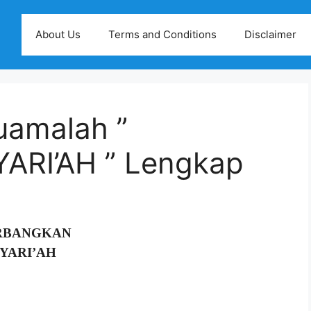
About Us
Terms and Conditions
Disclaimer
uamalah ”
RI’AH ” Lengkap
RBANGKAN
YARI’AH