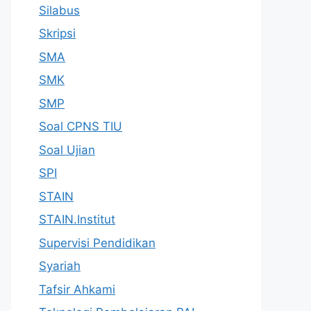
Silabus
Skripsi
SMA
SMK
SMP
Soal CPNS TIU
Soal Ujian
SPI
STAIN
STAIN.Institut
Supervisi Pendidikan
Syariah
Tafsir Ahkami