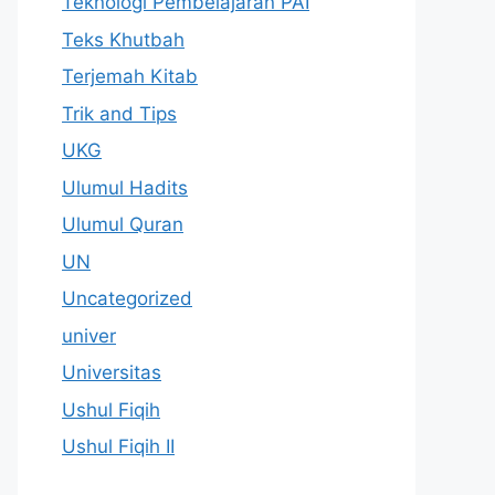
Teknologi Pembelajaran PAI
Teks Khutbah
Terjemah Kitab
Trik and Tips
UKG
Ulumul Hadits
Ulumul Quran
UN
Uncategorized
univer
Universitas
Ushul Fiqih
Ushul Fiqih II