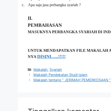
c.
Apa saja jasa perbangka syariah ?
II.
PEMBAHASAN
MASUKNYA PERBANGKA SYARIAH DI IND
UNTUK MENDAPATKAN FILE MAKALAH AS
DISINI…..!!!!!
NYA
Kategori
Makalah
,
Syariah
Makalah Pendekatan Studi Islam
Makalah tentang ” JERIMAH PEMERKOS4AN ”