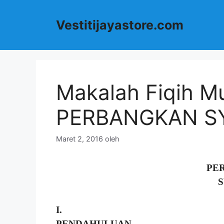
Langsung
ke
Vestitijayastore.com
isi
Makalah Fiqih M
PERBANGKAN SYA
Maret 2, 2016
oleh
PE
S
I.
PENDAHULUAN