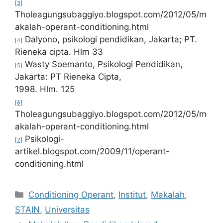
[3]
Tholeagungsubaggiyo.blogspot.com/2012/05/m
akalah-operant-conditioning.html
Dalyono, psikologi pendidikan, Jakarta; PT.
[4]
Rieneka cipta. Hlm 33
Wasty Soemanto, Psikologi Pendidikan,
[5]
Jakarta: PT Rieneka Cipta,
1998. Hlm. 125
[6]
Tholeagungsubaggiyo.blogspot.com/2012/05/m
akalah-operant-conditioning.html
Psikologi-
[7]
artikel.blogspot.com/2009/11/operant-
conditioning.html
Kategori
Conditioning Operant
,
Institut
,
Makalah
,
STAIN
,
Universitas