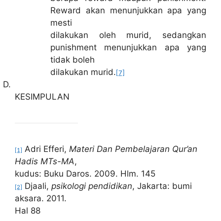
Reward akan menunjukkan apa yang
mesti
dilakukan oleh murid, sedangkan
punishment menunjukkan apa yang
tidak boleh
dilakukan murid.
[7]
D.
KESIMPULAN
Adri Efferi,
Materi Dan Pembelajaran Qur’an
[1]
Hadis MTs-MA
,
kudus: Buku Daros. 2009. Hlm. 145
Djaali,
psikologi pendidikan
, Jakarta: bumi
[2]
aksara. 2011.
Hal 88