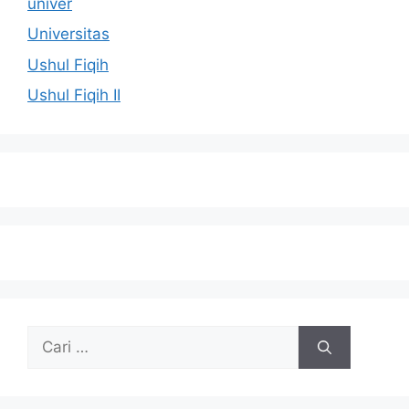
univer
Universitas
Ushul Fiqih
Ushul Fiqih II
Cari
untuk: