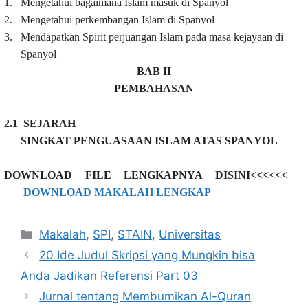
1.
Mengetahui bagaimana Islam masuk di Spanyol
2.
Mengetahui perkembangan Islam di Spanyol
3.
Mendapatkan Spirit perjuangan Islam pada masa kejayaan di
Spanyol
BAB II
PEMBAHASAN
2.1
SEJARAH
SINGKAT PENGUASAAN ISLAM ATAS SPANYOL
DOWNLOAD FILE LENGKAPNYA DISINI<<<<<<
DOWNLOAD MAKALAH LENGKAP
Kategori
Makalah
,
SPI
,
STAIN
,
Universitas
20 Ide Judul Skripsi yang Mungkin bisa
Anda Jadikan Referensi Part 03
Jurnal tentang Membumikan Al-Quran