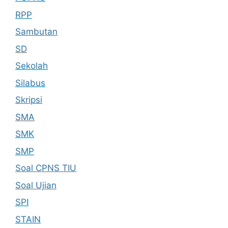
RPP
Sambutan
SD
Sekolah
Silabus
Skripsi
SMA
SMK
SMP
Soal CPNS TIU
Soal Ujian
SPI
STAIN