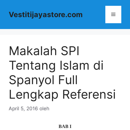
Langsung
ke
Vestitijayastore.com
Menu
isi
Makalah SPI
Tentang Islam di
Spanyol Full
Lengkap Referensi
April 5, 2016
oleh
BAB I